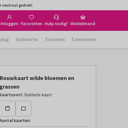
-neutraal gedrukt
Inloggen
Favorieten
Hulp nodig?
Winkelmand
rdag
Geboorte
Trouwen
Communie
Rouwkaart wilde bloemen en
grassen
Kaartsoort
:
Dubbele kaart
Aantal kaarten
: