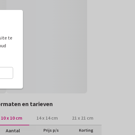
ite te
oud
rmaten en tarieven
10 x 10 cm
14 x 14 cm
21 x 21 cm
Aantal
Prijs p/s
Korting