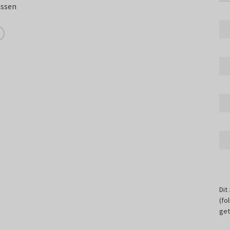
assen
Dit
(fo
get