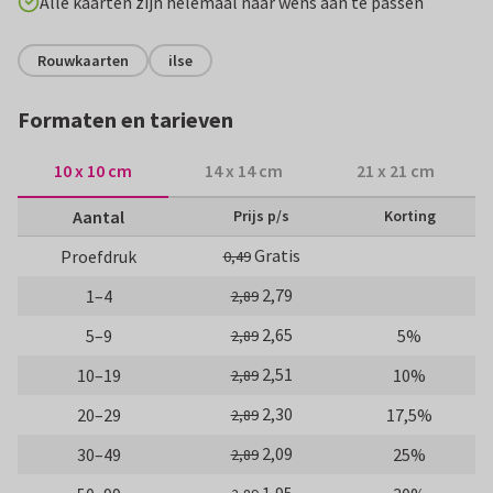
Alle kaarten zijn helemaal naar wens aan te passen
Rouwkaarten
ilse
Formaten en tarieven
10 x 10 cm
14 x 14 cm
21 x 21 cm
Aantal
Prijs p/s
Korting
Gratis
Proefdruk
0,49
2,79
1–4
2,89
2,65
5–9
5%
2,89
2,51
10–19
10%
2,89
2,30
20–29
17,5%
2,89
2,09
30–49
25%
2,89