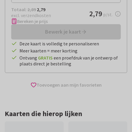
Totaal:
€ 2,79
Totaal:
2,89
2,79
€ 2,79
2,79
per stuk
p/st.
excl. verzendkosten
Bereken je prijs
Bewerk je kaart
Deze kaart is volledig te personaliseren
Meer kaarten = meer korting
Ontvang
GRATIS
een proefdruk van je ontwerp of
plaats direct je bestelling
Toevoegen aan mijn favorieten
Kaarten die hierop lijken