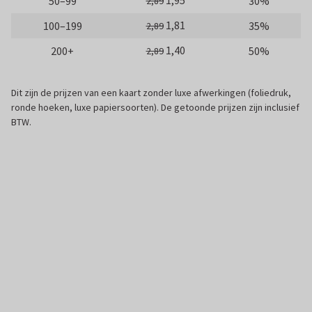
1,95
50–99
30%
2,89
1,81
100–199
35%
2,89
1,40
200+
50%
2,89
Dit zijn de prijzen van een kaart zonder luxe afwerkingen (foliedruk,
ronde hoeken, luxe papiersoorten). De getoonde prijzen zijn inclusief
BTW.