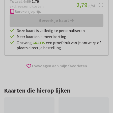
Totaal:
€ 2,79
Totaal:
2,89
2,79
€ 2,79
2,79
per stuk
p/st.
excl. verzendkosten
Bereken je prijs
Bewerk je kaart
Deze kaart is volledig te personaliseren
Meer kaarten = meer korting
Ontvang
GRATIS
een proefdruk van je ontwerp of
plaats direct je bestelling
Toevoegen aan mijn favorieten
Kaarten die hierop lijken