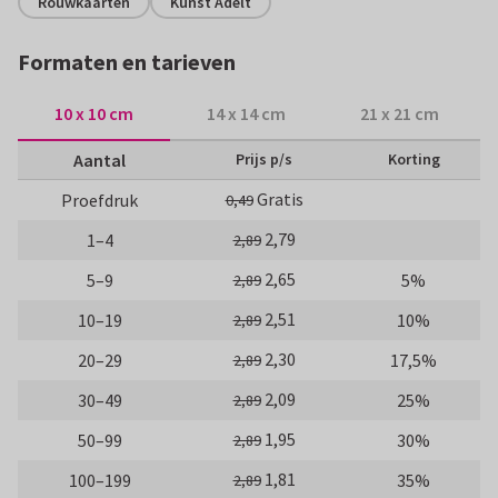
Rouwkaarten
Kunst Adelt
Formaten en tarieven
10 x 10 cm
14 x 14 cm
21 x 21 cm
Aantal
Prijs p/s
Korting
Gratis
Proefdruk
0,49
2,79
1–4
2,89
2,65
5–9
5%
2,89
2,51
10–19
10%
2,89
2,30
20–29
17,5%
2,89
2,09
30–49
25%
2,89
1,95
50–99
30%
2,89
1,81
100–199
35%
2,89