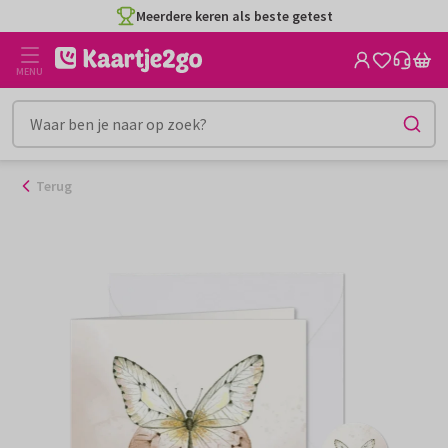
Ga
Meerdere keren als beste getest
naar
de
MENU
inhoud
Terug