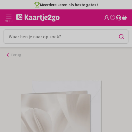
Ga
Meerdere keren als beste getest
naar
de
MENU
inhoud
Terug