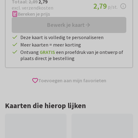
Totaal:
€ 2,79
Totaal:
2,89
2,79
€ 2,79
2,79
per stuk
p/st.
excl. verzendkosten
Bereken je prijs
Bewerk je kaart
Deze kaart is volledig te personaliseren
Meer kaarten = meer korting
Ontvang
GRATIS
een proefdruk van je ontwerp of
plaats direct je bestelling
Toevoegen aan mijn favorieten
Kaarten die hierop lijken