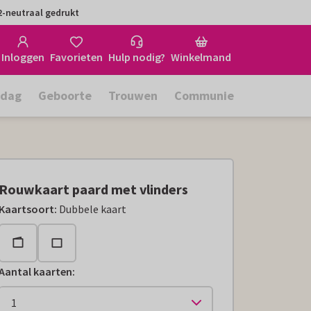
-neutraal gedrukt
Inloggen
Favorieten
Hulp nodig?
Winkelmand
rdag
Geboorte
Trouwen
Communie
Rouwkaart paard met vlinders
Kaartsoort
:
Dubbele kaart
Aantal kaarten
: