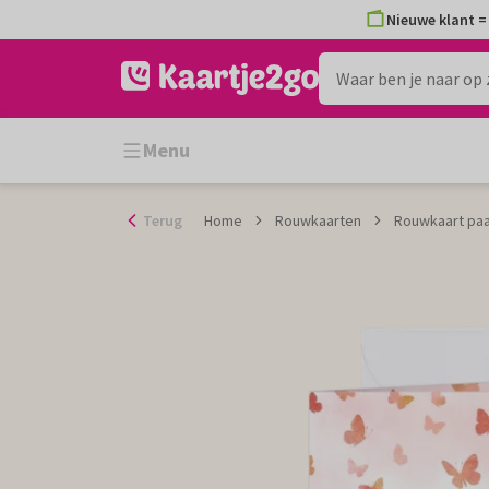
Ga
Nieuwe klant = 
naar
de
inhoud
Menu
Terug
Home
Rouwkaarten
Rouwkaart paa