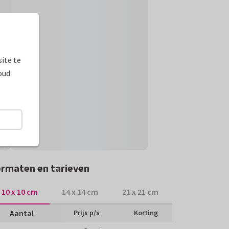
ite te
oud
rmaten en tarieven
10 x 10 cm
14 x 14 cm
21 x 21 cm
Aantal
Prijs p/s
Korting