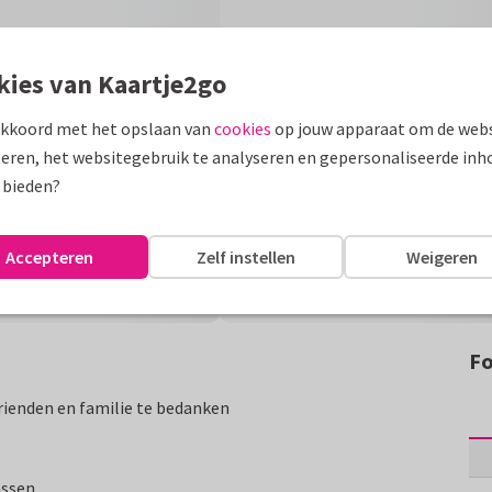
kies van Kaartje2go
akkoord met het opslaan van
cookies
op jouw apparaat om de webs
eren, het websitegebruik te analyseren en gepersonaliseerde inh
 bieden?
Accepteren
Zelf instellen
Weigeren
Fo
rienden en familie te bedanken
assen