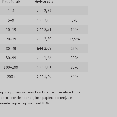
Gratis
Proefdruk
0,49
2,79
1–4
2,89
2,65
5–9
5%
2,89
2,51
10–19
10%
2,89
2,30
20–29
17,5%
2,89
2,09
30–49
25%
2,89
1,95
50–99
30%
2,89
1,81
100–199
35%
2,89
1,40
200+
50%
2,89
 zijn de prijzen van een kaart zonder luxe afwerkingen
liedruk, ronde hoeken, luxe papiersoorten). De
oonde prijzen zijn inclusief BTW.