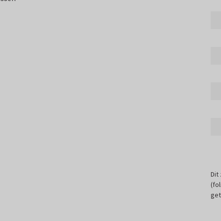
Dit
(fo
get