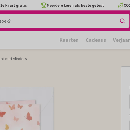
1e kaart gratis
Meerdere keren als beste getest
CO2
Kaarten
Cadeaus
Verjaa
rd met vlinders