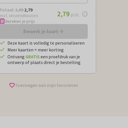
Totaal:
€ 2,79
Totaal:
2,89
2,79
€ 2,79
2,79
per stuk
p/st.
excl. verzendkosten
Bereken je prijs
Bewerk je kaart
Deze kaart is volledig te personaliseren
Meer kaarten = meer korting
Ontvang
GRATIS
een proefdruk van je
ontwerp of plaats direct je bestelling
Toevoegen aan mijn favorieten