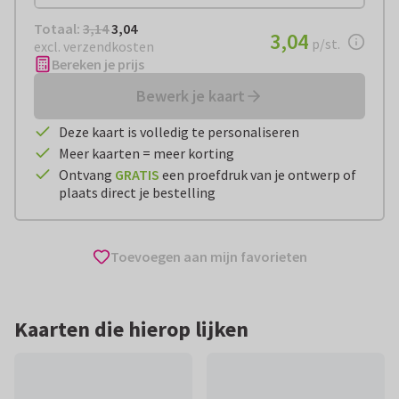
Totaal:
€ 3,04
Totaal:
3,14
3,04
€ 3,04
3,04
per stuk
p/st.
excl. verzendkosten
Bereken je prijs
Bewerk je kaart
Deze kaart is volledig te personaliseren
Meer kaarten = meer korting
Ontvang
GRATIS
een proefdruk van je ontwerp of
plaats direct je bestelling
Toevoegen aan mijn favorieten
Kaarten die hierop lijken