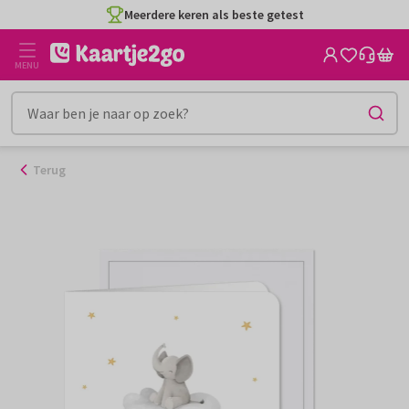
Ga
Meerdere keren als beste getest
naar
de
MENU
inhoud
Terug