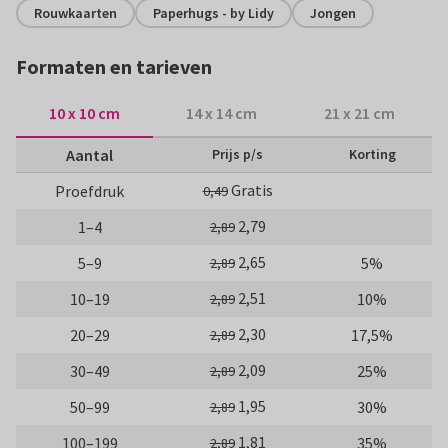
Rouwkaarten
Paperhugs - by Lidy
Jongen
Formaten en tarieven
10 x 10 cm
14 x 14 cm
21 x 21 cm
Aantal
Prijs p/s
Korting
Gratis
Proefdruk
0,49
2,79
1–4
2,89
2,65
5–9
5%
2,89
2,51
10–19
10%
2,89
2,30
20–29
17,5%
2,89
2,09
30–49
25%
2,89
1,95
50–99
30%
2,89
1,81
100–199
35%
2,89