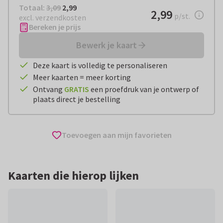
Totaal:
€ 2,99
Totaal:
3,09
2,99
€ 2,99
2,99
per stuk
p/st.
excl. verzendkosten
Bereken je prijs
Bewerk je kaart
Deze kaart is volledig te personaliseren
Meer kaarten = meer korting
Ontvang
GRATIS
een proefdruk van je ontwerp of
plaats direct je bestelling
Toevoegen aan mijn favorieten
Kaarten die hierop lijken