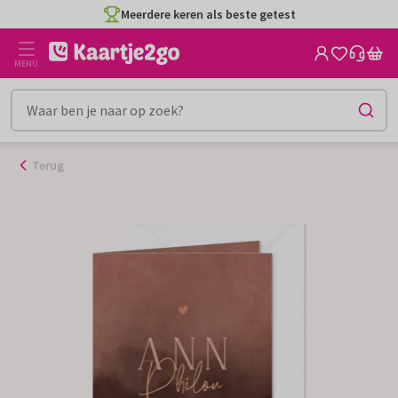
Ga
Meerdere keren als beste getest
naar
de
MENU
inhoud
Terug