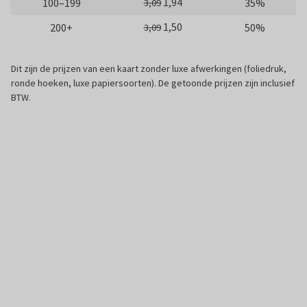
1,94
100–199
35%
3,09
1,50
200+
50%
3,09
Dit zijn de prijzen van een kaart zonder luxe afwerkingen (foliedruk,
ronde hoeken, luxe papiersoorten). De getoonde prijzen zijn inclusief
BTW.