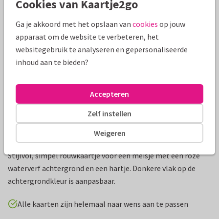
Cookies van Kaartje2go
Mooie extra's bij je kaart
Ga je akkoord met het opslaan van
cookies
op jouw
apparaat om de website te verbeteren, het
websitegebruik te analyseren en gepersonaliseerde
inhoud aan te bieden?
Accepteren
Zelf instellen
Weigeren
Productinformatie
Stijlvol, simpel rouwkaartje voor een meisje met een roze
waterverf achtergrond en een hartje. Donkere vlak op de
achtergrondkleur is aanpasbaar.
Alle kaarten zijn helemaal naar wens aan te passen