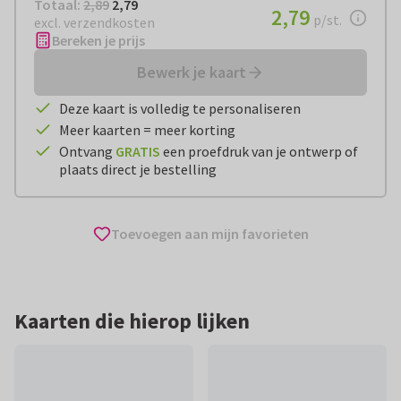
Totaal:
€ 2,79
Totaal:
2,89
2,79
€ 2,79
2,79
per stuk
p/st.
excl. verzendkosten
Bereken je prijs
Bewerk je kaart
Deze kaart is volledig te personaliseren
Meer kaarten = meer korting
Ontvang
GRATIS
een proefdruk van je ontwerp of
plaats direct je bestelling
Toevoegen aan mijn favorieten
Kaarten die hierop lijken