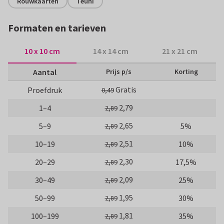
Rouwkaarten
Teuni
Formaten en tarieven
10 x 10 cm
14 x 14 cm
21 x 21 cm
Aantal
Prijs p/s
Korting
Gratis
Proefdruk
0,49
2,79
1–4
2,89
2,65
5–9
5%
2,89
2,51
10–19
10%
2,89
2,30
20–29
17,5%
2,89
2,09
30–49
25%
2,89
1,95
50–99
30%
2,89
1,81
100–199
35%
2,89