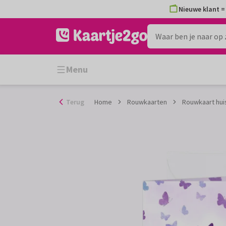
Ga
Nieuwe klant = 
naar
de
inhoud
Menu
Terug
Home
Rouwkaarten
Rouwkaart hui