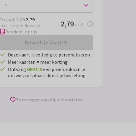
Totaal:
€ 2,79
Totaal:
2,89
2,79
€ 2,79
2,79
per stuk
p/st.
excl. verzendkosten
Bereken je prijs
Bewerk je kaart
Deze kaart is volledig te personaliseren
Meer kaarten = meer korting
Ontvang
GRATIS
een proefdruk van je
ontwerp of plaats direct je bestelling
Toevoegen aan mijn favorieten