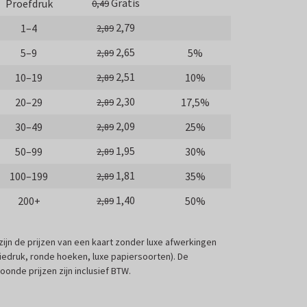
Gratis
Proefdruk
0,49
2,79
1–4
2,89
2,65
5–9
5%
2,89
2,51
10–19
10%
2,89
2,30
20–29
17,5%
2,89
2,09
30–49
25%
2,89
1,95
50–99
30%
2,89
1,81
100–199
35%
2,89
1,40
200+
50%
2,89
 zijn de prijzen van een kaart zonder luxe afwerkingen
liedruk, ronde hoeken, luxe papiersoorten). De
oonde prijzen zijn inclusief BTW.