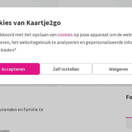
kies van Kaartje2go
akkoord met het opslaan van
cookies
op jouw apparaat om de webs
eren, het websitegebruik te analyseren en gepersonaliseerde inh
 bieden?
Accepteren
Zelf instellen
Weigeren
Fo
vrienden en familie te
assen