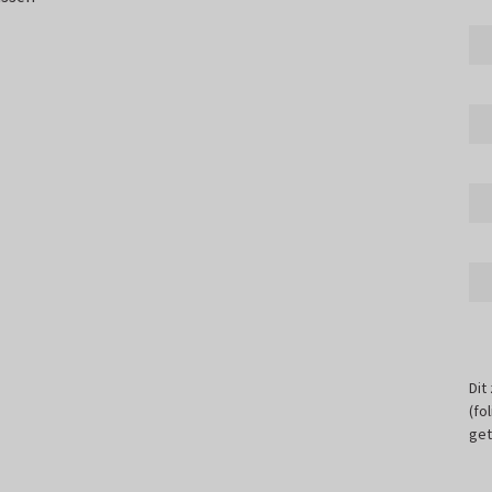
Dit
(fo
get