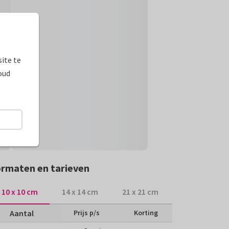
ite te
oud
rmaten en tarieven
10 x 10 cm
14 x 14 cm
21 x 21 cm
Aantal
Prijs p/s
Korting