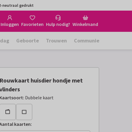
-neutraal gedrukt
Inloggen
Favorieten
Hulp nodig?
Winkelmand
rdag
Geboorte
Trouwen
Communie
Rouwkaart huisdier hondje met
vlinders
Kaartsoort
:
Dubbele kaart
Aantal kaarten
: