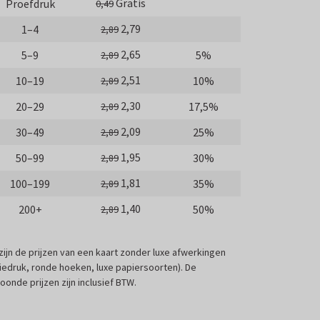
Gratis
Proefdruk
0,49
2,79
1–4
2,89
2,65
5–9
5%
2,89
2,51
10–19
10%
2,89
2,30
20–29
17,5%
2,89
2,09
30–49
25%
2,89
1,95
50–99
30%
2,89
1,81
100–199
35%
2,89
1,40
200+
50%
2,89
 zijn de prijzen van een kaart zonder luxe afwerkingen
liedruk, ronde hoeken, luxe papiersoorten). De
oonde prijzen zijn inclusief BTW.