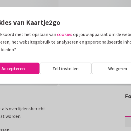
kies van Kaartje2go
akkoord met het opslaan van
cookies
op jouw apparaat om de webs
eren, het websitegebruik te analyseren en gepersonaliseerde inh
 bieden?
Accepteren
Zelf instellen
Weigeren
Fo
 als overlijdensbericht.
tst worden.
assen