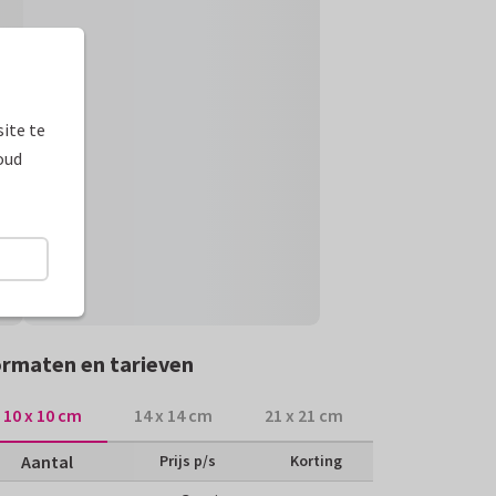
ite te
oud
rmaten en tarieven
10 x 10 cm
14 x 14 cm
21 x 21 cm
Aantal
Prijs p/s
Korting