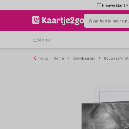
Ga
Nieuwe klant = 
naar
de
inhoud
Menu
Terug
Home
Rouwkaarten
Rouwkaart fot