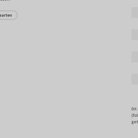
aarten
Dit
(fo
get