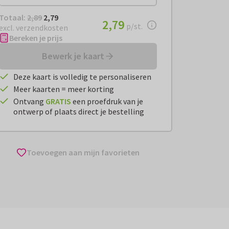
Totaal:
€ 2,79
Totaal:
2,89
2,79
€ 2,79
2,79
per stuk
p/st.
excl. verzendkosten
Bereken je prijs
Bewerk je kaart
Deze kaart is volledig te personaliseren
Meer kaarten = meer korting
Ontvang
GRATIS
een proefdruk van je
ontwerp of plaats direct je bestelling
Toevoegen aan mijn favorieten