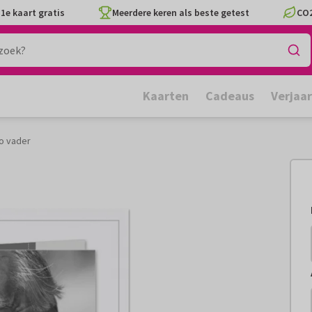
1e kaart gratis
Meerdere keren als beste getest
CO2
Kaarten
Cadeaus
Verjaa
o vader