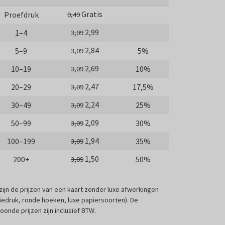
Gratis
Proefdruk
0,49
2,99
1–4
3,09
2,84
5–9
5%
3,09
2,69
10–19
10%
3,09
2,47
20–29
17,5%
3,09
2,24
30–49
25%
3,09
2,09
50–99
30%
3,09
1,94
100–199
35%
3,09
1,50
200+
50%
3,09
 zijn de prijzen van een kaart zonder luxe afwerkingen
liedruk, ronde hoeken, luxe papiersoorten). De
oonde prijzen zijn inclusief BTW.