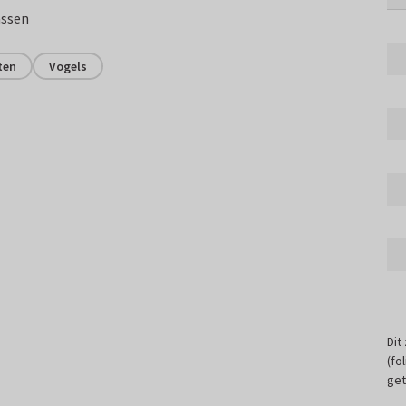
assen
ten
Vogels
Dit
(fo
get