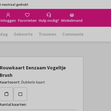
-neutraal gedrukt
Inloggen
Favorieten
Hulp nodig?
Winkelmand
rdag
Geboorte
Trouwen
Communie
Rouwkaart Eenzaam Vogeltje
Brush
Kaartsoort
:
Dubbele kaart
Aantal kaarten
: