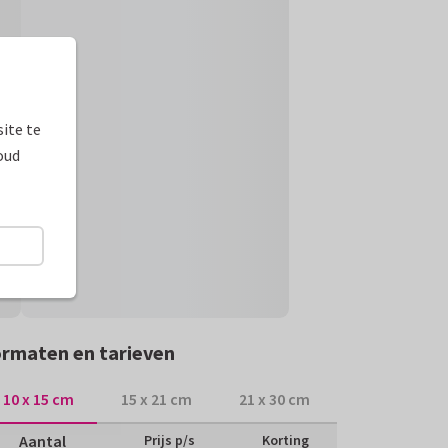
ite te
oud
rmaten en tarieven
10 x 15 cm
15 x 21 cm
21 x 30 cm
Aantal
Prijs p/s
Korting