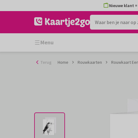
Ga
Nieuwe klant = 
naar
de
inhoud
Menu
Terug
Home
Rouwkaarten
Rouwkaart Een