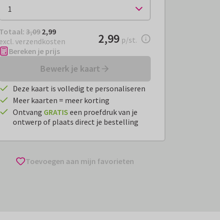
Totaal:
€ 2,99
Totaal:
3,09
2,99
€ 2,99
2,99
per stuk
p/st.
excl. verzendkosten
Bereken je prijs
Bewerk je kaart
Deze kaart is volledig te personaliseren
Meer kaarten = meer korting
Ontvang
GRATIS
een proefdruk van je
ontwerp of plaats direct je bestelling
Toevoegen aan mijn favorieten