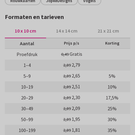
Rouwkaarten
JopkeDesigns
Vogels
Formaten en tarieven
10 x 10 cm
14 x 14 cm
21 x 21 cm
Aantal
Prijs p/s
Korting
Gratis
Proefdruk
0,49
2,79
1–4
2,89
2,65
5–9
5%
2,89
2,51
10–19
10%
2,89
2,30
20–29
17,5%
2,89
2,09
30–49
25%
2,89
1,95
50–99
30%
2,89
1,81
100–199
35%
2,89