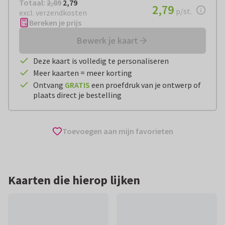
Totaal:
€ 2,79
Totaal:
2,89
2,79
€ 2,79
2,79
per stuk
p/st.
excl. verzendkosten
Bereken je prijs
Bewerk je kaart
Deze kaart is volledig te personaliseren
Meer kaarten = meer korting
Ontvang
GRATIS
een proefdruk van je ontwerp of
plaats direct je bestelling
Toevoegen aan mijn favorieten
Kaarten die hierop lijken