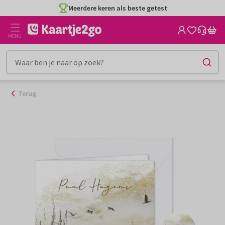
Ga
Meerdere keren als beste getest
naar
de
MENU
inhoud
Terug