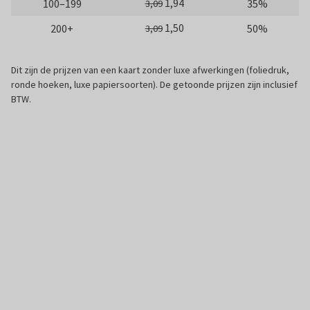
1,94
100–199
35%
3,09
1,50
200+
50%
3,09
Dit zijn de prijzen van een kaart zonder luxe afwerkingen (foliedruk,
ronde hoeken, luxe papiersoorten). De getoonde prijzen zijn inclusief
BTW.