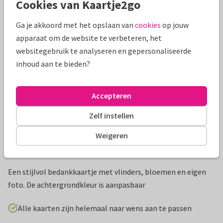
Cookies van Kaartje2go
Mooie extra's bij je kaart
Ga je akkoord met het opslaan van
cookies
op jouw
apparaat om de website te verbeteren, het
websitegebruik te analyseren en gepersonaliseerde
inhoud aan te bieden?
Accepteren
Zelf instellen
Weigeren
Productinformatie
Een stijlvol bedankkaartje met vlinders, bloemen en eigen
foto. De achtergrondkleur is aanpasbaar
Alle kaarten zijn helemaal naar wens aan te passen