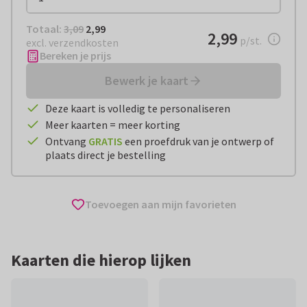
Totaal:
€ 2,99
Totaal:
3,09
2,99
€ 2,99
2,99
per stuk
p/st.
excl. verzendkosten
Bereken je prijs
Bewerk je kaart
Deze kaart is volledig te personaliseren
Meer kaarten = meer korting
Ontvang
GRATIS
een proefdruk van je ontwerp of
plaats direct je bestelling
Toevoegen aan mijn favorieten
Kaarten die hierop lijken