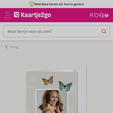
Ga
Meerdere keren als beste getest
naar
de
MENU
inhoud
Terug