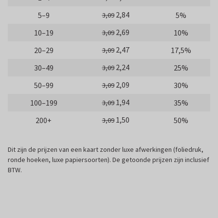
2,84
5–9
5%
3,09
2,69
10–19
10%
3,09
2,47
20–29
17,5%
3,09
2,24
30–49
25%
3,09
2,09
50–99
30%
3,09
1,94
100–199
35%
3,09
1,50
200+
50%
3,09
Dit zijn de prijzen van een kaart zonder luxe afwerkingen (foliedruk,
ronde hoeken, luxe papiersoorten). De getoonde prijzen zijn inclusief
BTW.