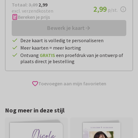
Totaal:
€ 2,99
Totaal:
3,09
2,99
€ 2,99
2,99
per stuk
p/st.
excl. verzendkosten
Bereken je prijs
Bewerk je kaart
Deze kaart is volledig te personaliseren
Meer kaarten = meer korting
Ontvang
GRATIS
een proefdruk van je ontwerp of
plaats direct je bestelling
Toevoegen aan mijn favorieten
Nog meer in deze stijl