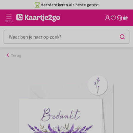
Ga
Meerdere keren als beste getest
naar
de
MENU
inhoud
Terug