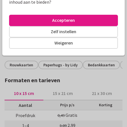
inhoud aan te bieden?
Productinformatie
Accepteren
Een mooie bedankkaart met aan de binnenzijde een eigen
foto en paarse handgeschilderde lavendel gecombineerd
Zelf instellen
met waterverf.
Weigeren
Alle kaarten zijn helemaal naar wens aan te passen
Rouwkaarten
Paperhugs - by Lidy
Bedankkaarten
Formaten en tarieven
10 x 15 cm
15 x 21 cm
21 x 30 cm
Aantal
Prijs p/s
Korting
Gratis
Proefdruk
0,49
2,99
1–4
3,09