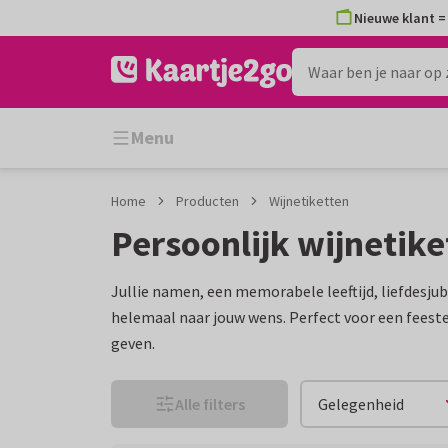
Ga
Ga
Nieuwe klant = 
naar
naar
de
het
inhoud
filter
Menu
Home
Producten
Wijnetiketten
Persoonlijk wijnetik
Jullie namen, een memorabele leeftijd, liefdesju
helemaal naar jouw wens. Perfect voor een feestel
geven.
Alle filters
Gelegenheid