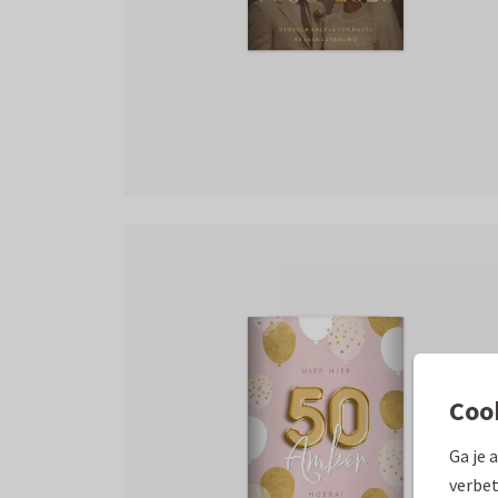
Coo
Ga je 
verbet