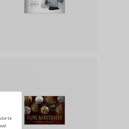
ite te
oud