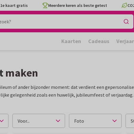
1e kaart gratis
Meerdere keren als beste getest
CO2
Kaarten
Cadeaus
Verjaa
et maken
bileum of ander bijzonder moment: dat verdient een gepersonalise
ijke gelegenheid zoals een huwelijk, jubileumfeest of verjaardag.
Voor...
Foto
S