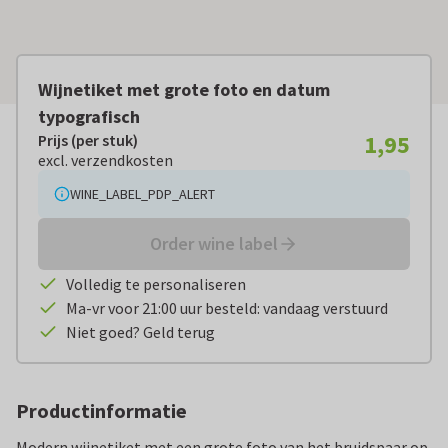
Wijnetiket met grote foto en datum
typografisch
1,95
Prijs (per stuk)
Prijs (per stuk):
€ 1,95
excl. verzendkosten
excl. verzendkosten
WINE_LABEL_PDP_ALERT
Order wine label
Volledig te personaliseren
Ma-vr voor 21:00 uur besteld: vandaag verstuurd
Niet goed? Geld terug
Productinformatie
Modern wijnetiket met een grote foto van het bruidspaar op