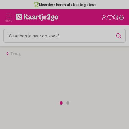
Ga
Meerdere keren als beste getest
naar
de
MENU
inhoud
Terug