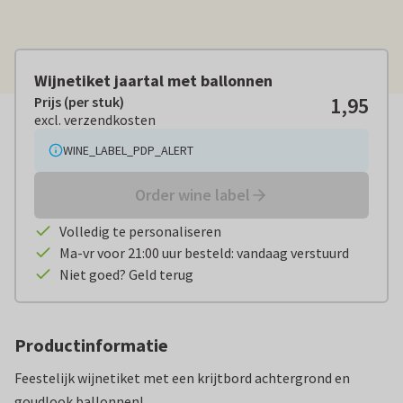
Wijnetiket jaartal met ballonnen
1,95
Prijs (per stuk)
Prijs (per stuk):
€ 1,95
excl. verzendkosten
excl. verzendkosten
WINE_LABEL_PDP_ALERT
Order wine label
Volledig te personaliseren
Ma-vr voor 21:00 uur besteld: vandaag verstuurd
Niet goed? Geld terug
Productinformatie
Feestelijk wijnetiket met een krijtbord achtergrond en
goudlook ballonnen!