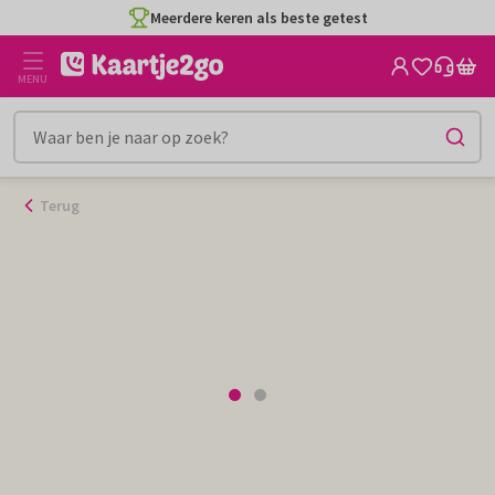
Ga
Meerdere keren als beste getest
naar
de
MENU
inhoud
Terug