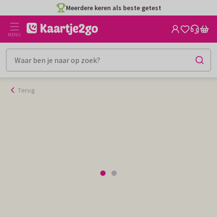
Ga
Meerdere keren als beste getest
naar
de
MENU
inhoud
Terug