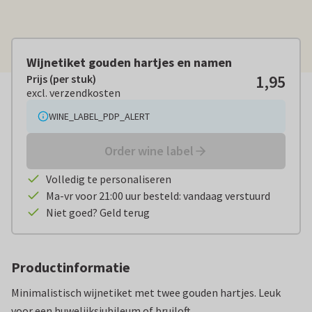
Wijnetiket gouden hartjes en namen
1,95
Prijs (per stuk)
Prijs (per stuk):
€ 1,95
excl. verzendkosten
excl. verzendkosten
WINE_LABEL_PDP_ALERT
Order wine label
Volledig te personaliseren
Ma-vr voor 21:00 uur besteld: vandaag verstuurd
Niet goed? Geld terug
Productinformatie
Minimalistisch wijnetiket met twee gouden hartjes. Leuk
voor een huwelijksjubileum of bruiloft.