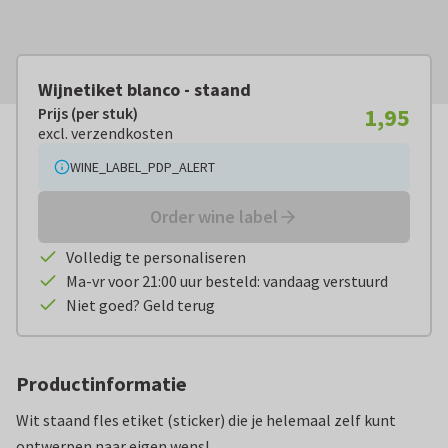
Wijnetiket blanco - staand
1,95
Prijs (per stuk)
Prijs (per stuk):
€ 1,95
excl. verzendkosten
excl. verzendkosten
WINE_LABEL_PDP_ALERT
Order wine label
Volledig te personaliseren
Ma-vr voor 21:00 uur besteld: vandaag verstuurd
Niet goed? Geld terug
Productinformatie
Wit staand fles etiket (sticker) die je helemaal zelf kunt
ontwerpen naar eigen wens!