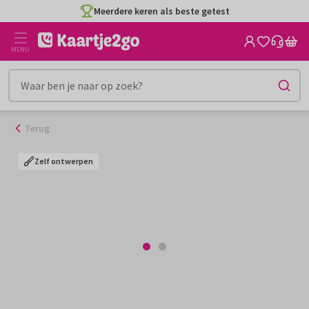
Ga
Meerdere keren als beste getest
naar
de
MENU
inhoud
Terug
Zelf ontwerpen