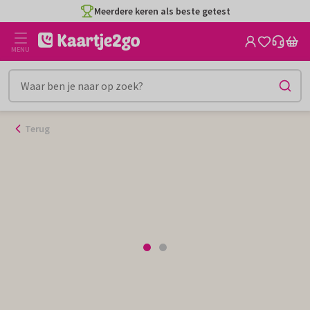
Ga
Meerdere keren als beste getest
naar
de
MENU
inhoud
Terug