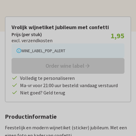
Vrolijk wijnetiket jubileum met confetti
1,95
Prijs (per stuk)
Prijs (per stuk):
€ 1,95
excl. verzendkosten
excl. verzendkosten
WINE_LABEL_PDP_ALERT
Order wine label
Volledig te personaliseren
Ma-vr voor 21:00 uur besteld: vandaag verstuurd
Niet goed? Geld terug
Productinformatie
Feestelijk en modern wijnetiket (sticker) jubileum. Met een
eigen foto en kader van confetti.