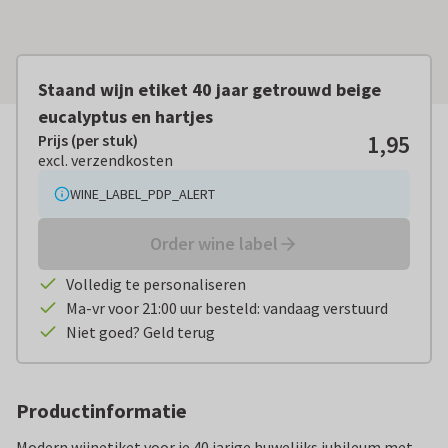
Staand wijn etiket 40 jaar getrouwd beige
eucalyptus en hartjes
1,95
Prijs (per stuk)
Prijs (per stuk):
€ 1,95
excl. verzendkosten
excl. verzendkosten
WINE_LABEL_PDP_ALERT
Order wine label
Volledig te personaliseren
Ma-vr voor 21:00 uur besteld: vandaag verstuurd
Niet goed? Geld terug
Productinformatie
Modern wijnetiket voor je 40 jarige huwelijks jubileum met