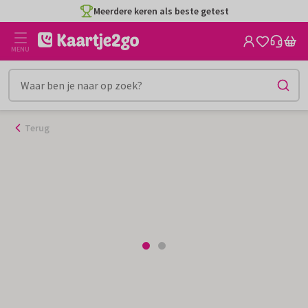
Ga
Meerdere keren als beste getest
naar
de
MENU
inhoud
Terug