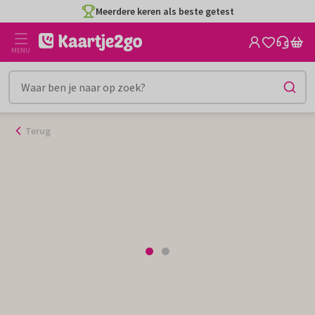
Ga
Meerdere keren als beste getest
naar
de
MENU
inhoud
Terug