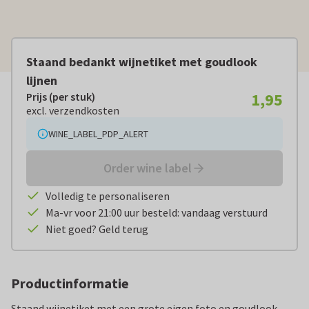
Staand bedankt wijnetiket met goudlook
lijnen
1,95
Prijs (per stuk)
Prijs (per stuk):
€ 1,95
excl. verzendkosten
excl. verzendkosten
WINE_LABEL_PDP_ALERT
Order wine label
Volledig te personaliseren
Ma-vr voor 21:00 uur besteld: vandaag verstuurd
Niet goed? Geld terug
Productinformatie
Staand wijnetiket met een grote eigen foto en goudlook