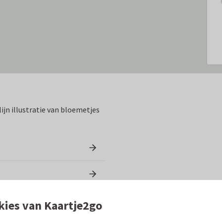
lijn illustratie van bloemetjes
kies van Kaartje2go