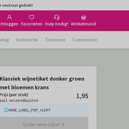
-neutraal gedrukt
Inloggen
Favorieten
Hulp nodig?
Winkelmand
rdag
Geboorte
Trouwen
Communie
Klassiek wijnetiket donker groen
met bloemen krans
1,95
Prijs (per stuk)
Prijs (per stuk):
€ 1,95
excl. verzendkosten
excl. verzendkosten
WINE_LABEL_PDP_ALERT
Order wine label