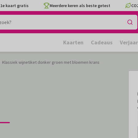
1e kaart gratis
Meerdere keren als beste getest
CO2
Kaarten
Cadeaus
Verjaa
Klassiek wijnetiket donker groen met bloemen krans