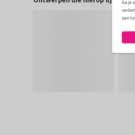
Ga je 
verbet
aan te