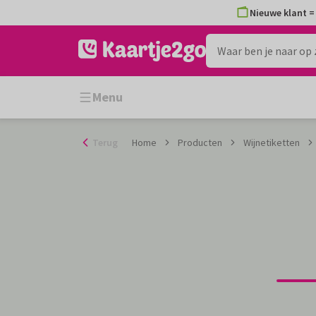
Ga
Nieuwe klant = 
naar
de
inhoud
Menu
Terug
Home
Producten
Wijnetiketten