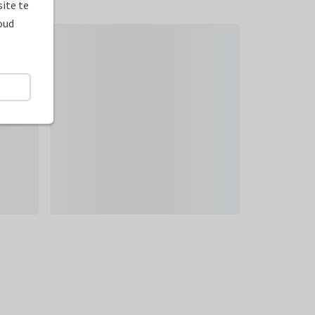
ite te
oud