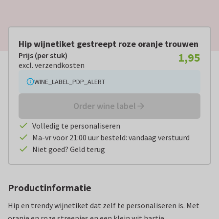
Hip wijnetiket gestreept roze oranje trouwen
1,95
Prijs (per stuk)
Prijs (per stuk):
€ 1,95
excl. verzendkosten
excl. verzendkosten
WINE_LABEL_PDP_ALERT
Order wine label
Volledig te personaliseren
Ma-vr voor 21:00 uur besteld: vandaag verstuurd
Niet goed? Geld terug
Productinformatie
Hip en trendy wijnetiket dat zelf te personaliseren is. Met
oranje en roze streepjes en een klein wit hartje.