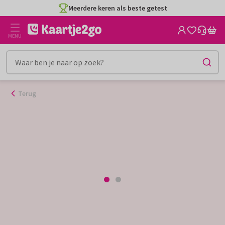
Ga
Meerdere keren als beste getest
naar
de
MENU
inhoud
Terug