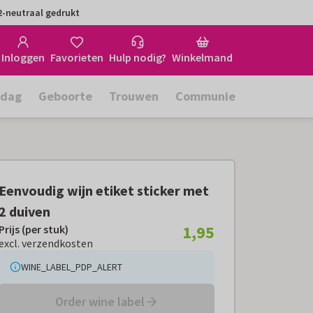
-neutraal gedrukt
Inloggen
Favorieten
Hulp nodig?
Winkelmand
rdag
Geboorte
Trouwen
Communie
Eenvoudig wijn etiket sticker met
2 duiven
1,95
Prijs (per stuk)
Prijs (per stuk):
€ 1,95
excl. verzendkosten
excl. verzendkosten
WINE_LABEL_PDP_ALERT
Order wine label