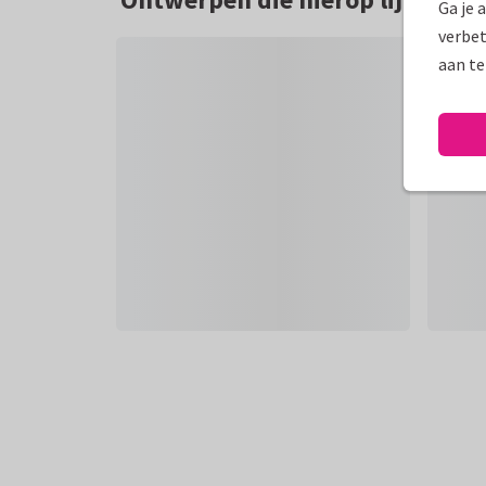
Ga je 
verbet
aan te