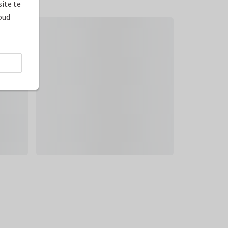
ite te
oud