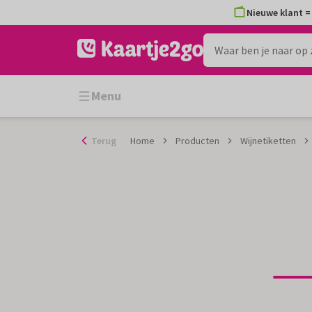
Ga
Nieuwe klant = 
naar
de
inhoud
Menu
Terug
Home
Producten
Wijnetiketten