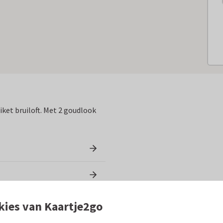
tiket bruiloft. Met 2 goudlook
kies van Kaartje2go