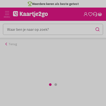
Ga
Meerdere keren als beste getest
naar
de
MENU
inhoud
Terug