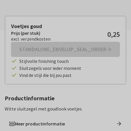
Voetjes goud
0,25
Prijs (per stuk)
Prijs (per stuk):
€ 0,25
excl. verzendkosten
excl. verzendkosten
STANDALONE_ENVELOP_SEAL_ORDER
Stijlvolle finishing touch
Sluitzegels voor ieder moment
Vind de stijl die bij jou past
Productinformatie
Witte sluitzegel met goudlook voetjes
Meer productinformatie