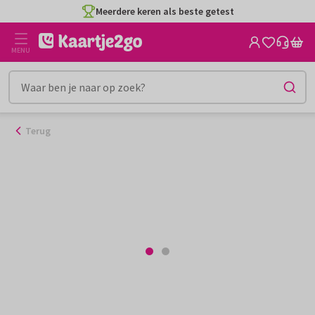
Ga
Meerdere keren als beste getest
naar
de
MENU
inhoud
Terug