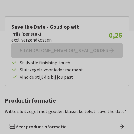
Save the Date - Goud op wit
0,25
Prijs (per stuk)
Prijs (per stuk):
€ 0,25
excl. verzendkosten
excl. verzendkosten
STANDALONE_ENVELOP_SEAL_ORDER
Stijlvolle finishing touch
Sluitzegels voor ieder moment
Vind de stijl die bij jou past
Productinformatie
Witte sluitzegel met gouden klassieke tekst 'save the date'
Meer productinformatie