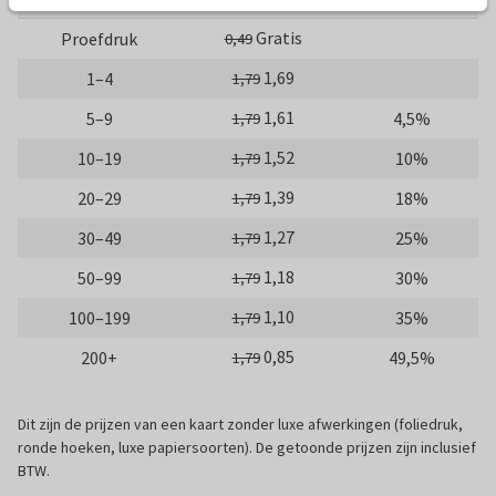
Gratis
Proefdruk
0,49
1,69
1–4
1,79
1,61
5–9
4,5%
1,79
1,52
10–19
10%
1,79
1,39
20–29
18%
1,79
1,27
30–49
25%
1,79
1,18
50–99
30%
1,79
1,10
100–199
35%
1,79
0,85
200+
49,5%
1,79
Dit zijn de prijzen van een kaart zonder luxe afwerkingen (foliedruk,
ronde hoeken, luxe papiersoorten). De getoonde prijzen zijn inclusief
BTW.