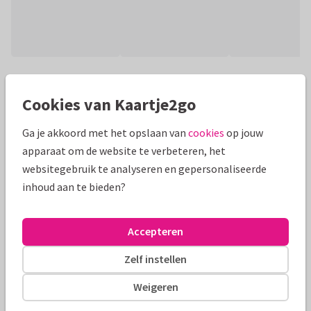
Productinformatie
Cookies van Kaartje2go
Roze paaskaart met foto en illustratie van een gans met
roze strikje en bloemetjes. Een lief kaartje om vrolijk pasen
Ga je akkoord met het opslaan van
cookies
op jouw
ten wensen.
apparaat om de website te verbeteren, het
websitegebruik te analyseren en gepersonaliseerde
Alle kaarten zijn helemaal naar wens aan te passen
inhoud aan te bieden?
Paaskaarten
Rosemarijn
Accepteren
Formaten en tarieven
Zelf instellen
10 x 15 cm
15 x 21 cm
21 x 30 cm
Weigeren
Aantal
Prijs p/s
Korting