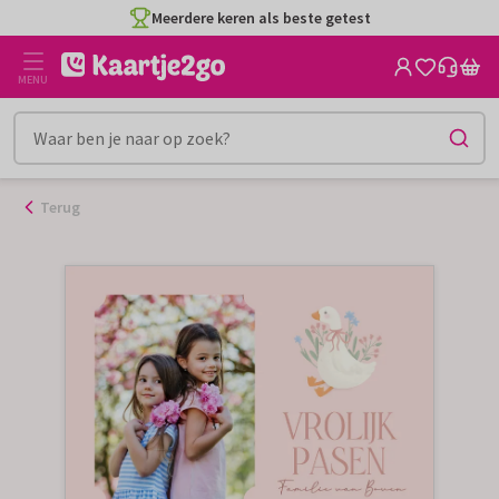
Ga
Meerdere keren als beste getest
naar
de
MENU
inhoud
Terug