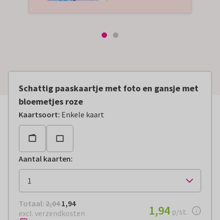
Schattig paaskaartje met foto en gansje met
bloemetjes roze
Kaartsoort
:
Enkele kaart
Aantal kaarten
:
Totaal:
€ 1,94
Totaal:
2,04
1,94
€ 1,94
1,94
per stuk
p/st.
excl. verzendkosten