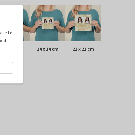
ite te
oud
10 x 10 cm
14 x 14 cm
21 x 21 cm