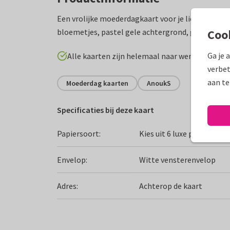
Een vrolijke moederdagkaart voor je liefste mam
bloemetjes, pastel gele achtergrond, groene blaa
Coo
Ga je 
Alle kaarten zijn helemaal naar wens aan te p
verbet
aan te
Moederdag kaarten
AnoukS
Specificaties bij deze kaart
Papiersoort:
Kies uit 6 luxe papiersoor
Envelop:
Witte vensterenvelop
Adres:
Achterop de kaart