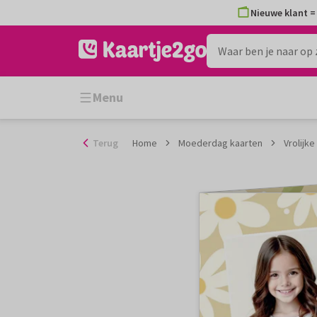
Ga
Nieuwe klant = 
naar
de
inhoud
Menu
Terug
Home
Moederdag kaarten
Vrolijk