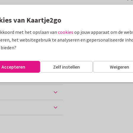
a met witte madeliefjes
djes en twee foto's.
kies van Kaartje2go
akkoord met het opslaan van
cookies
op jouw apparaat om de webs
assen
eren, het websitegebruik te analyseren en gepersonaliseerde inh
 bieden?
Accepteren
Zelf instellen
Weigeren
ten