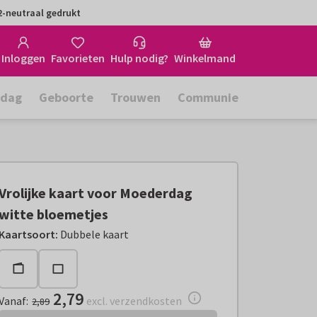
-neutraal gedrukt
Inloggen
Favorieten
Hulp nodig?
Winkelmand
rdag
Geboorte
Trouwen
Communie
Vrolijke kaart voor Moederdag
witte bloemetjes
Vanaf:
€ 2,79
excl. verzendkosten
Kaartsoort
:
Dubbele kaart
2,79
Vanaf
:
excl. verzendkosten
2,89