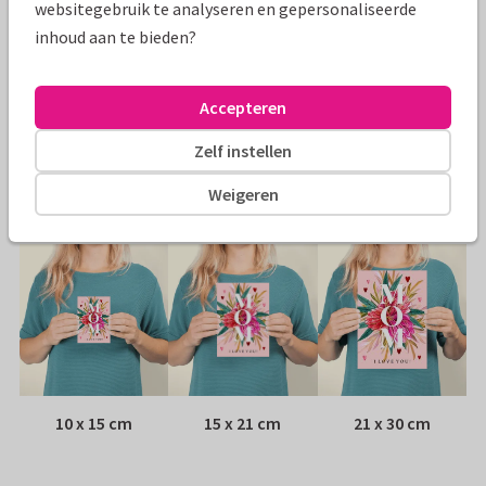
websitegebruik te analyseren en gepersonaliseerde
Specificaties bij deze kaart
inhoud aan te bieden?
Papiersoort:
Kies uit 6 luxe papiersoorten
Accepteren
Envelop:
Witte vensterenvelop
Zelf instellen
Adres:
Achterop de kaart
Weigeren
Formaten
10 x 15 cm
15 x 21 cm
21 x 30 cm