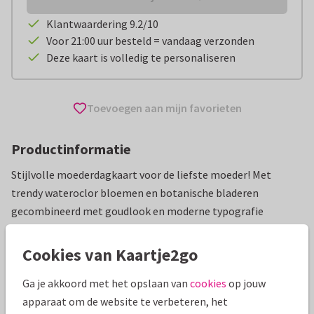
Klantwaardering 9.2/10
Voor 21:00 uur besteld = vandaag verzonden
Deze kaart is volledig te personaliseren
Toevoegen aan mijn favorieten
Productinformatie
Stijlvolle moederdagkaart voor de liefste moeder! Met
trendy wateroclor bloemen en botanische bladeren
gecombineerd met goudlook en moderne typografie
Alle kaarten zijn helemaal naar wens aan te passen
Cookies van Kaartje2go
Moederdag kaarten
Renee geeft vorm
Ga je akkoord met het opslaan van
cookies
op jouw
apparaat om de website te verbeteren, het