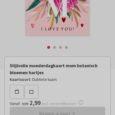
Stijlvolle moederdagkaart mom botanisch
bloemen hartjes
Vanaf:
€ 2,99
excl. verzendkosten
Kaartsoort
:
Dubbele kaart
2,99
Vanaf
:
excl. verzendkosten
3,09
Bewerk je kaart