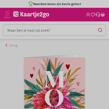
Ga
Meerdere keren als beste getest
naar
de
MENU
inhoud
Terug