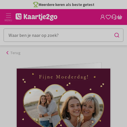
Ga
Meerdere keren als beste getest
naar
de
MENU
inhoud
Terug