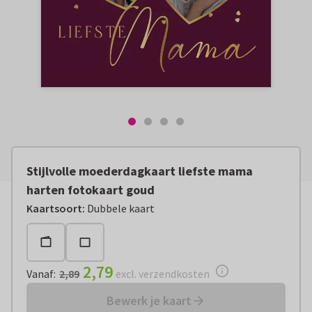
Stijlvolle moederdagkaart liefste mama
harten fotokaart goud
Vanaf:
€ 2,79
excl. verzendkosten
Kaartsoort
:
Dubbele kaart
2,79
Vanaf
:
2,89
excl. verzendkosten
Bewerk je kaart