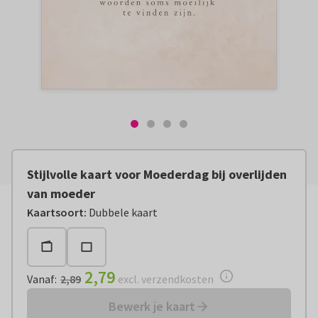
Stijlvolle kaart voor Moederdag bij overlijden
van moeder
Vanaf:
€ 2,79
excl. verzendkosten
Kaartsoort
:
Dubbele kaart
2,79
Vanaf
:
2,89
excl. verzendkosten
Bewerk je kaart