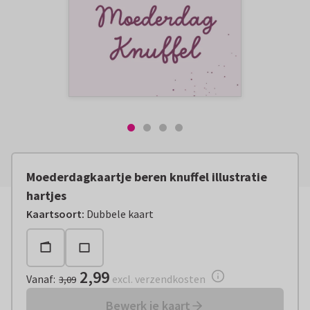
Moederdagkaartje beren knuffel illustratie
hartjes
Vanaf:
€ 2,99
excl. verzendkosten
Kaartsoort
:
Dubbele kaart
2,99
Vanaf
:
excl. verzendkosten
3,09
Bewerk je kaart