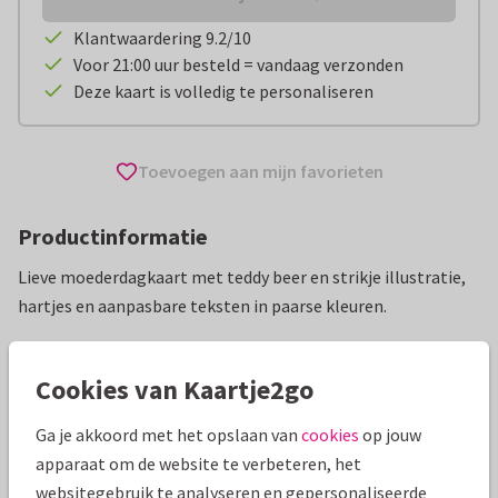
Klantwaardering 9.2/10
Voor 21:00 uur besteld = vandaag verzonden
Deze kaart is volledig te personaliseren
Toevoegen aan mijn favorieten
Productinformatie
Lieve moederdagkaart met teddy beer en strikje illustratie,
hartjes en aanpasbare teksten in paarse kleuren.
Alle kaarten zijn helemaal naar wens aan te passen
Cookies van Kaartje2go
Moederdag kaarten
Anne Brechtje
Ga je akkoord met het opslaan van
cookies
op jouw
apparaat om de website te verbeteren, het
Specificaties bij deze kaart
websitegebruik te analyseren en gepersonaliseerde