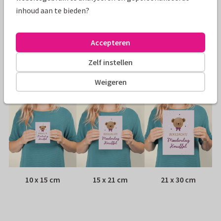
inhoud aan te bieden?
Papiersoort:
Kies uit 6 luxe papiersoorten
Envelop:
Witte vensterenvelop
Accepteren
Zelf instellen
Adres:
Achterop de kaart
Weigeren
Formaten
10 x 15 cm
15 x 21 cm
21 x 30 cm