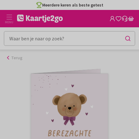
Ga
Meerdere keren als beste getest
naar
de
MENU
inhoud
Terug