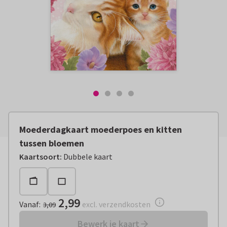
Moederdagkaart moederpoes en kitten
tussen bloemen
Vanaf:
€ 2,99
excl. verzendkosten
Kaartsoort
:
Dubbele kaart
2,99
Vanaf
:
excl. verzendkosten
3,09
Bewerk je kaart