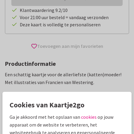
Klantwaardering 9.2/10
Voor 21:00 uur besteld = vandaag verzonden
Deze kaart is volledig te personaliseren
Toevoegen aan mijn favorieten
Productinformatie
Een schattig kaartje voor de allerliefste (katten)moeder!
Met illustraties van Francien van Westering.
Alle kaarten zijn helemaal naar wens aan te passen
Cookies van Kaartje2go
Moederdag kaarten
Francien van Westering
Ga je akkoord met het opslaan van
cookies
op jouw
apparaat om de website te verbeteren, het
Specificaties bij deze kaart
websitegebruik te analyseren en gepersonaliseerde