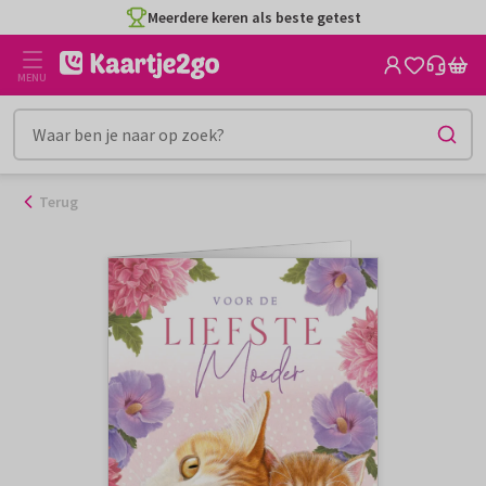
Ga
Meerdere keren als beste getest
naar
de
MENU
inhoud
Terug