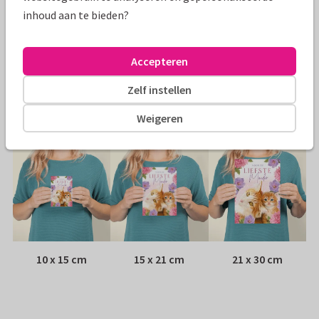
inhoud aan te bieden?
Papiersoort:
Kies uit 6 luxe papiersoorten
Envelop:
Witte vensterenvelop
Accepteren
Zelf instellen
Adres:
Achterop de kaart
Weigeren
Formaten
10 x 15 cm
15 x 21 cm
21 x 30 cm