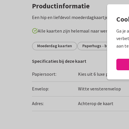
Productinformatie
Een hip en liefdevol moederdagkaartje met confet
Coo
Alle kaarten zijn helemaal naar wens aan te p
Ga je 
verbet
aan te
Moederdag kaarten
Paperhugs - by Lidy
Specificaties bij deze kaart
Papiersoort:
Kies uit 6 luxe papiersoor
Envelop:
Witte vensterenvelop
Adres:
Achterop de kaart