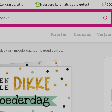
1e kaart gratis
Meerdere keren als beste getest
CO2
Kaarten
Cadeaus
Verjaa
agkaart moederdagkus hip goud confetti