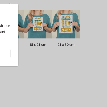
ormaten
ite te
oud
10 x 15 cm
15 x 21 cm
21 x 30 cm