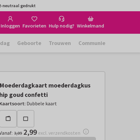
-neutraal gedrukt
Inloggen
Favorieten
Hulp nodig?
Winkelmand
rdag
Geboorte
Trouwen
Communie
Moederdagkaart moederdagkus
hip goud confetti
Vanaf:
€ 2,99
excl. verzendkosten
Kaartsoort
:
Dubbele kaart
2,99
Vanaf
:
excl. verzendkosten
3,09