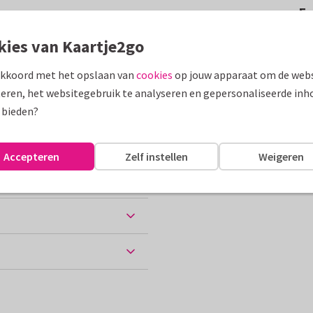
F
ti en vrolijke typografie.
kies van Kaartje2go
assen
akkoord met het opslaan van
cookies
op jouw apparaat om de webs
eren, het websitegebruik te analyseren en gepersonaliseerde inh
 bieden?
Accepteren
Zelf instellen
Weigeren
ten