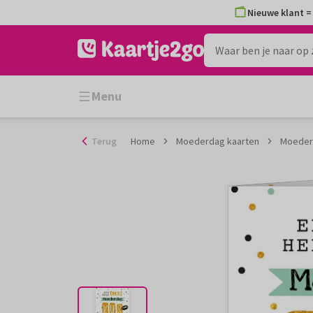
Ga
Nieuwe klant = 
naar
de
inhoud
Menu
Terug
Home
Moederdag kaarten
Moederd