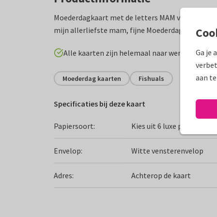
Moederdagkaart met de letters MAM versiert met 
mijn allerliefste mam, fijne Moederdag.
Coo
Ga je 
Alle kaarten zijn helemaal naar wens aan te p
verbet
aan te
Moederdag kaarten
Fishuals
Specificaties bij deze kaart
Papiersoort:
Kies uit 6 luxe papiersoor
Envelop:
Witte vensterenvelop
Adres:
Achterop de kaart