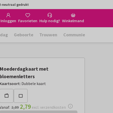
-neutraal gedrukt
Inloggen
Favorieten
Hulp nodig?
Winkelmand
rdag
Geboorte
Trouwen
Communie
Moederdagkaart met
bloemenletters
Vanaf:
€ 2,79
excl. verzendkosten
Kaartsoort
:
Dubbele kaart
2,79
Vanaf
:
2,89
excl. verzendkosten