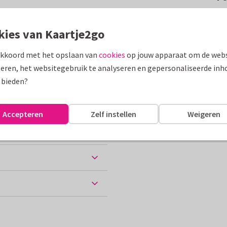
bloemen. De tekst is: voor
kies van Kaartje2go
akkoord met het opslaan van
cookies
op jouw apparaat om de webs
assen
eren, het websitegebruik te analyseren en gepersonaliseerde inh
 bieden?
Accepteren
Zelf instellen
Weigeren
ten