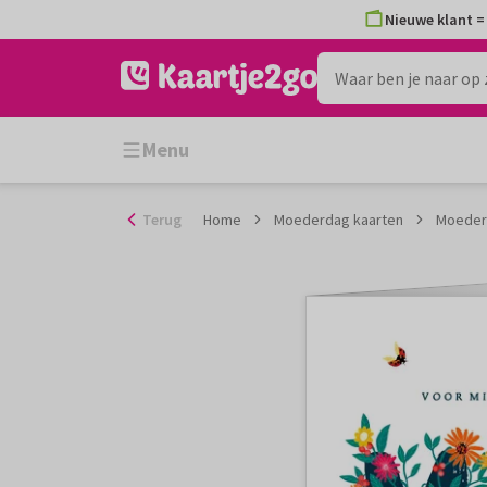
Ga
Nieuwe klant = 
naar
de
inhoud
Menu
Terug
Home
Moederdag kaarten
Moeder