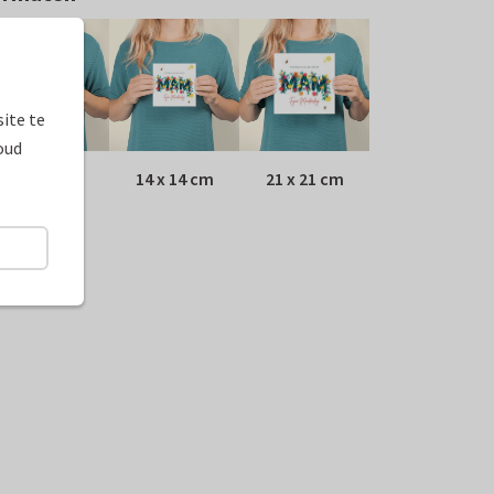
ite te
oud
10 x 10 cm
14 x 14 cm
21 x 21 cm