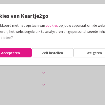
en bloemzaadjes. Voor een
kies van Kaartje2go
akkoord met het opslaan van
cookies
op jouw apparaat om de webs
assen
eren, het websitegebruik te analyseren en gepersonaliseerde inh
 bieden?
Accepteren
Zelf instellen
Weigeren
ten