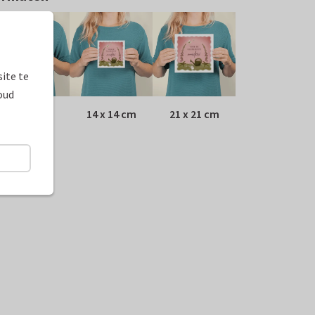
ite te
oud
10 x 10 cm
14 x 14 cm
21 x 21 cm