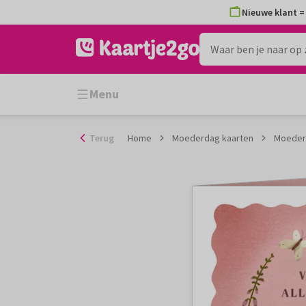
Ga
Nieuwe klant = 
naar
de
inhoud
Menu
Terug
Home
Moederdag kaarten
Moeder