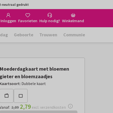
-neutraal gedrukt
Inloggen
Favorieten
Hulp nodig?
Winkelmand
rdag
Geboorte
Trouwen
Communie
Moederdagkaart met bloemen
gieter en bloemzaadjes
Vanaf:
€ 2,79
excl. verzendkosten
Kaartsoort
:
Dubbele kaart
2,79
Vanaf
:
2,89
excl. verzendkosten