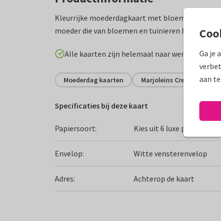
Kleurrijke moederdagkaart met bloemen, gieter 
moeder die van bloemen en tuinieren houdt.
Coo
Ga je 
Alle kaarten zijn helemaal naar wens aan te p
verbet
aan te
Moederdag kaarten
Marjoleins Creations
Specificaties bij deze kaart
Papiersoort:
Kies uit 6 luxe papiersoor
Envelop:
Witte vensterenvelop
Adres:
Achterop de kaart