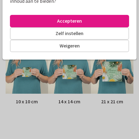
inhoud aan te bieden?
Envelop:
Witte vensterenvelop
Accepteren
Adres:
Achterop de kaart
Zelf instellen
Formaten
Weigeren
10 x 10 cm
14 x 14 cm
21 x 21 cm