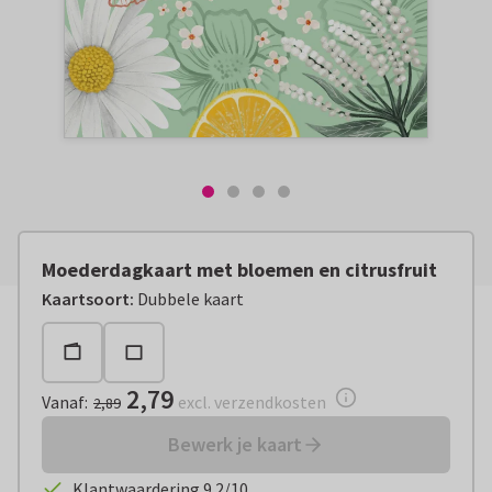
Moederdagkaart met bloemen en citrusfruit
Vanaf:
€ 2,79
excl. verzendkosten
Kaartsoort
:
Dubbele kaart
2,79
Vanaf
:
excl. verzendkosten
2,89
Bewerk je kaart
Klantwaardering 9.2/10