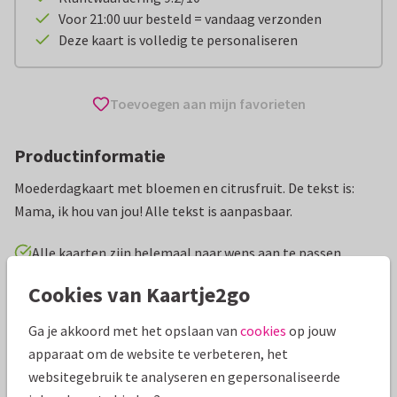
Voor 21:00 uur besteld = vandaag verzonden
Deze kaart is volledig te personaliseren
Toevoegen aan mijn favorieten
Productinformatie
Moederdagkaart met bloemen en citrusfruit. De tekst is:
Mama, ik hou van jou! Alle tekst is aanpasbaar.
Alle kaarten zijn helemaal naar wens aan te passen
Cookies van Kaartje2go
Moederdag kaarten
Fishuals
Ga je akkoord met het opslaan van
cookies
op jouw
Specificaties bij deze kaart
apparaat om de website te verbeteren, het
websitegebruik te analyseren en gepersonaliseerde
Papiersoort:
Kies uit 6 luxe papiersoorten