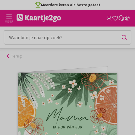
Ga
Meerdere keren als beste getest
naar
de
MENU
inhoud
Terug