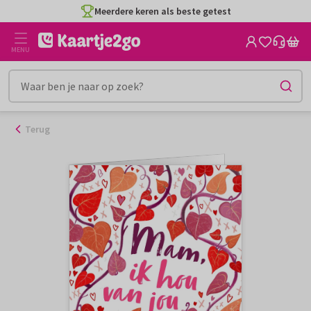
Ga
Meerdere keren als beste getest
naar
de
MENU
inhoud
Terug