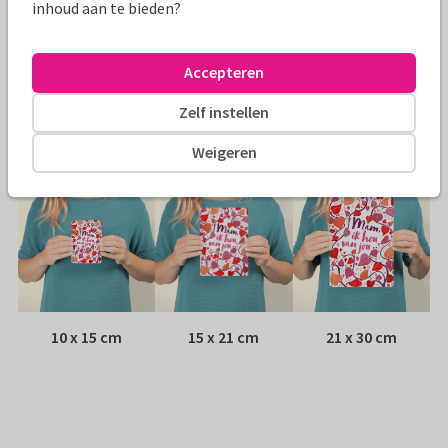
Papiersoort:
Kies uit 6 luxe papiersoorten
inhoud aan te bieden?
Envelop:
Witte vensterenvelop
Accepteren
Adres:
Achterop de kaart
Zelf instellen
Formaten
Weigeren
10 x 15 cm
15 x 21 cm
21 x 30 cm