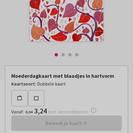
Moederdagkaart met blaadjes in hartvorm
Vanaf:
€ 3,24
excl. verzendkosten
Kaartsoort
:
Dubbele kaart
3,24
Vanaf
:
excl. verzendkosten
3,34
Bewerk je kaart