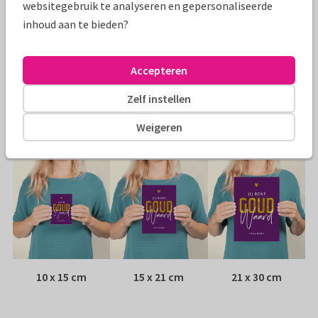
websitegebruik te analyseren en gepersonaliseerde
Specificaties bij deze kaart
inhoud aan te bieden?
Papiersoort:
Kies uit 6 luxe papiersoorten
Accepteren
Envelop:
Witte vensterenvelop
Zelf instellen
Adres:
Achterop de kaart
Weigeren
Formaten
10 x 15 cm
15 x 21 cm
21 x 30 cm