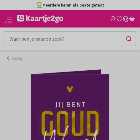
Ga
Meerdere keren als beste getest
naar
de
MENU
inhoud
Terug