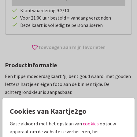
Klantwaardering 9.2/10
Voor 21:00 uur besteld = vandaag verzonden
Deze kaart is volledig te personaliseren
Toevoegen aan mijn favorieten
Productinformatie
Een hippe moederdagkaart 'jij bent goud waard' met gouden
letters hartje en eigen foto aan de binnenzijde. De
achtergrondkleur is aanpasbaar.
Alle kaarten zijn helemaal naar wens aan te passen
Cookies van Kaartje2go
Moederdag kaarten
Paperhugs - by Lidy
Ga je akkoord met het opslaan van
cookies
op jouw
apparaat om de website te verbeteren, het