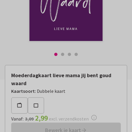
Moederdagkaart lieve mama jij bent goud
waard
Vanaf:
€ 2,99
excl. verzendkosten
Kaartsoort
:
Dubbele kaart
2,99
Vanaf
:
3,09
excl. verzendkosten
Bewerk je kaart