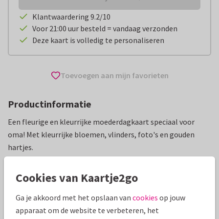
Klantwaardering 9.2/10
Voor 21:00 uur besteld = vandaag verzonden
Deze kaart is volledig te personaliseren
Toevoegen aan mijn favorieten
Productinformatie
Een fleurige en kleurrijke moederdagkaart speciaal voor
oma! Met kleurrijke bloemen, vlinders, foto's en gouden
hartjes.
Alle kaarten zijn helemaal naar wens aan te passen
Cookies van Kaartje2go
Moederdag kaarten
Paperhugs - by Lidy
Bomma
Ga je akkoord met het opslaan van
cookies
op jouw
apparaat om de website te verbeteren, het