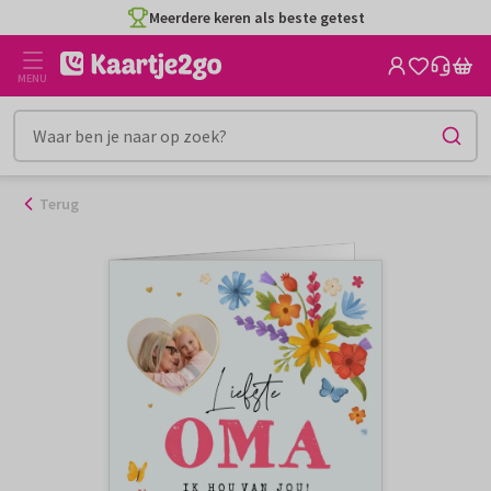
Ga
Meerdere keren als beste getest
naar
de
MENU
inhoud
Terug