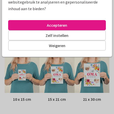
websitegebruik te analyseren en gepersonaliseerde
Specificaties bij deze kaart
inhoud aan te bieden?
Papiersoort:
Kies uit 6 luxe papiersoorten
Accepteren
Envelop:
Witte vensterenvelop
Zelf instellen
Adres:
Achterop de kaart
Weigeren
Formaten
10 x 15 cm
15 x 21 cm
21 x 30 cm