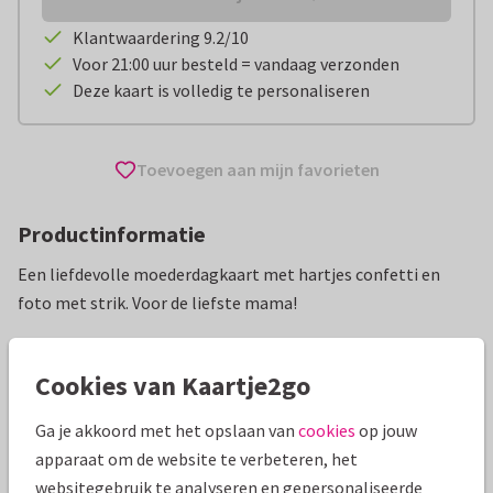
Klantwaardering 9.2/10
Voor 21:00 uur besteld = vandaag verzonden
Deze kaart is volledig te personaliseren
Toevoegen aan mijn favorieten
Productinformatie
Een liefdevolle moederdagkaart met hartjes confetti en
foto met strik. Voor de liefste mama!
Alle kaarten zijn helemaal naar wens aan te passen
Cookies van Kaartje2go
Moederdag kaarten
Paperhugs - by Lidy
Ga je akkoord met het opslaan van
cookies
op jouw
apparaat om de website te verbeteren, het
Specificaties bij deze kaart
websitegebruik te analyseren en gepersonaliseerde