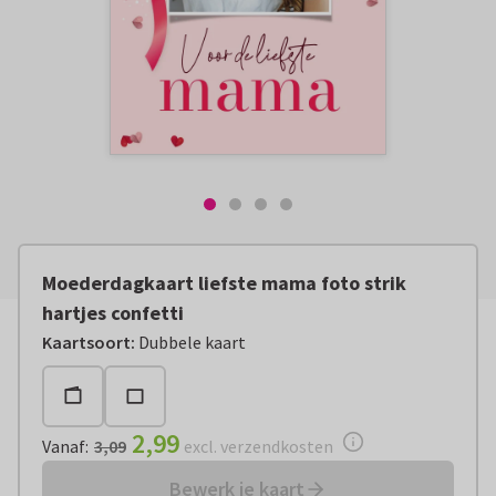
Moederdagkaart liefste mama foto strik
hartjes confetti
Vanaf:
€ 2,99
excl. verzendkosten
Kaartsoort
:
Dubbele kaart
2,99
Vanaf
:
3,09
excl. verzendkosten
Bewerk je kaart