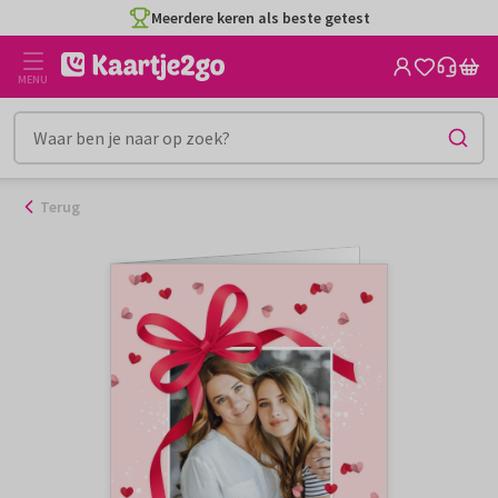
Ga
Meerdere keren als beste getest
naar
de
MENU
inhoud
Terug