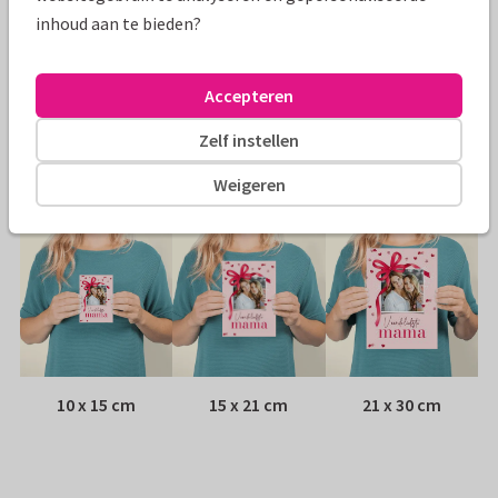
inhoud aan te bieden?
Papiersoort:
Kies uit 6 luxe papiersoorten
Envelop:
Witte vensterenvelop
Accepteren
Zelf instellen
Adres:
Achterop de kaart
Weigeren
Formaten
10 x 15 cm
15 x 21 cm
21 x 30 cm