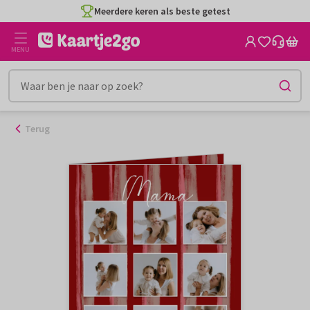
Ga
Meerdere keren als beste getest
naar
de
MENU
inhoud
Terug