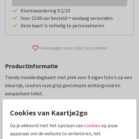
Klantwaardering 9.2/10
Voor 21:00 uur besteld = vandaag verzonden
Deze kaart is volledig te personaliseren
Toevoegen aan mijn favorieten
Productinformatie
Trendy moederdagkaart met plek voor 9 eigen foto's op een
kleurrijk, rood en roze grijs gestreepte achtergrond en
aanpasbare tekst.
Alle kaarten zijn helemaal naar wens aan te passen
Cookies van Kaartje2go
Moederdag kaarten
Anne Brechtje
Ga je akkoord met het opslaan van
cookies
op jouw
apparaat om de website te verbeteren, het