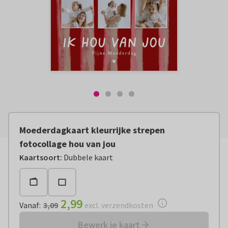
Moederdagkaart kleurrijke strepen
fotocollage hou van jou
Vanaf:
€ 2,99
excl. verzendkosten
Kaartsoort
:
Dubbele kaart
2,99
Vanaf
:
3,09
excl. verzendkosten
Bewerk je kaart