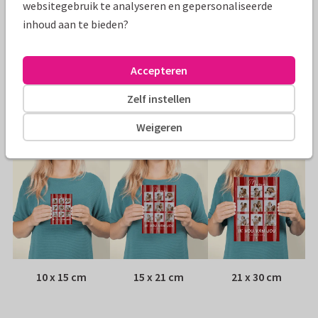
websitegebruik te analyseren en gepersonaliseerde
Specificaties bij deze kaart
inhoud aan te bieden?
Papiersoort:
Kies uit 6 luxe papiersoorten
Accepteren
Envelop:
Witte vensterenvelop
Zelf instellen
Adres:
Achterop de kaart
Weigeren
Formaten
10 x 15 cm
15 x 21 cm
21 x 30 cm