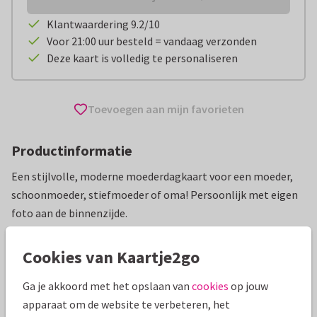
Klantwaardering 9.2/10
Voor 21:00 uur besteld = vandaag verzonden
Deze kaart is volledig te personaliseren
Toevoegen aan mijn favorieten
Productinformatie
Een stijlvolle, moderne moederdagkaart voor een moeder,
schoonmoeder, stiefmoeder of oma! Persoonlijk met eigen
foto aan de binnenzijde.
Alle kaarten zijn helemaal naar wens aan te passen
Cookies van Kaartje2go
Moederdag kaarten
Paperhugs - by Lidy
Ga je akkoord met het opslaan van
cookies
op jouw
apparaat om de website te verbeteren, het