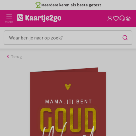
Ga
Meerdere keren als beste getest
naar
de
MENU
inhoud
Terug