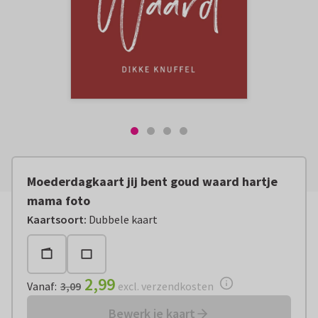
Moederdagkaart jij bent goud waard hartje
mama foto
Vanaf:
€ 2,99
excl. verzendkosten
Kaartsoort
:
Dubbele kaart
2,99
Vanaf
:
3,09
excl. verzendkosten
Bewerk je kaart