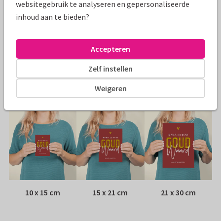
websitegebruik te analyseren en gepersonaliseerde
Specificaties bij deze kaart
inhoud aan te bieden?
Papiersoort:
Kies uit 6 luxe papiersoorten
Accepteren
Envelop:
Witte vensterenvelop
Zelf instellen
Adres:
Achterop de kaart
Weigeren
Formaten
10 x 15 cm
15 x 21 cm
21 x 30 cm