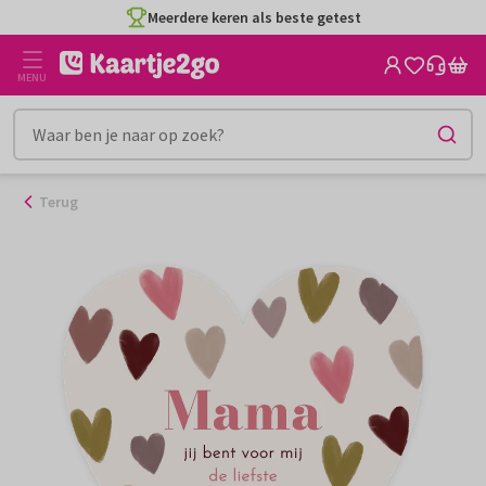
Ga
Meerdere keren als beste getest
naar
de
MENU
inhoud
Terug