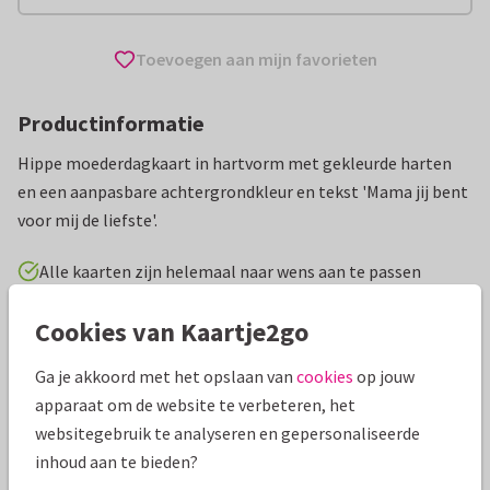
Toevoegen aan mijn favorieten
Productinformatie
Hippe moederdagkaart in hartvorm met gekleurde harten
en een aanpasbare achtergrondkleur en tekst 'Mama jij bent
voor mij de liefste'.
Alle kaarten zijn helemaal naar wens aan te passen
Cookies van Kaartje2go
Moederdag kaarten
Anne Brechtje
Ga je akkoord met het opslaan van
cookies
op jouw
Specificaties bij deze kaart
apparaat om de website te verbeteren, het
websitegebruik te analyseren en gepersonaliseerde
Papiersoort:
Kies uit 6 luxe papiersoorten
inhoud aan te bieden?