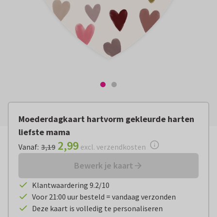
Moederdagkaart hartvorm gekleurde harten
liefste mama
2,99
Vanaf:
€ 2,99
excl. verzendkosten
Vanaf
:
3,19
excl. verzendkosten
Bewerk je kaart
Klantwaardering 9.2/10
Voor 21:00 uur besteld = vandaag verzonden
Deze kaart is volledig te personaliseren