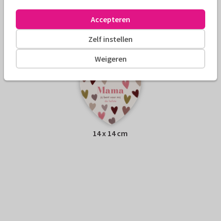
Envelop:
Witte vensterenvelop
Accepteren
Adres:
Achterop de kaart
Zelf instellen
Formaten
Weigeren
14 x 14 cm