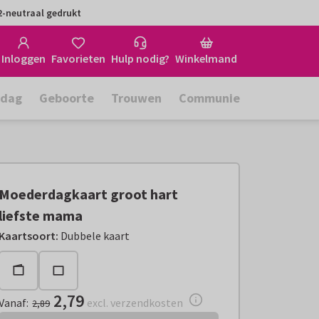
-neutraal gedrukt
Inloggen
Favorieten
Hulp nodig?
Winkelmand
rdag
Geboorte
Trouwen
Communie
Moederdagkaart groot hart
liefste mama
Vanaf:
€ 2,79
excl. verzendkosten
Kaartsoort
:
Dubbele kaart
2,79
Vanaf
:
excl. verzendkosten
2,89