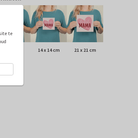
ite te
oud
10 x 10 cm
14 x 14 cm
21 x 21 cm