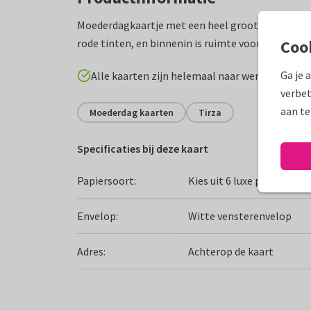
Moederdagkaartje met een heel groot hart voor d
rode tinten, en binnenin is ruimte voor een foto.
Coo
Ga je 
Alle kaarten zijn helemaal naar wens aan te p
verbet
aan te
Moederdag kaarten
Tirza
Specificaties bij deze kaart
Papiersoort:
Kies uit 6 luxe papiersoor
Envelop:
Witte vensterenvelop
Adres:
Achterop de kaart