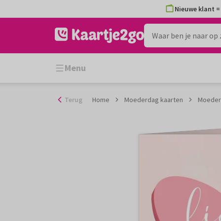
Ga
Nieuwe klant = 
naar
de
inhoud
Menu
Terug
Home
Moederdag kaarten
Moederd