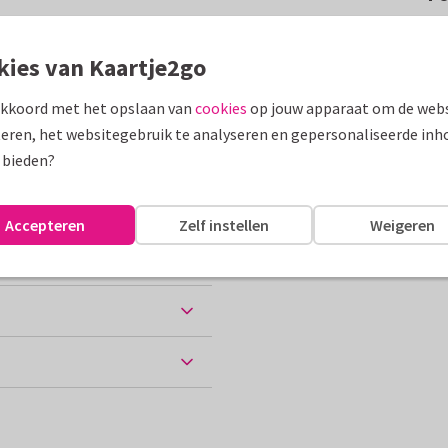
e liefste mama! In roze en
kies van Kaartje2go
akkoord met het opslaan van
cookies
op jouw apparaat om de webs
assen
eren, het websitegebruik te analyseren en gepersonaliseerde inh
 bieden?
Accepteren
Zelf instellen
Weigeren
ten