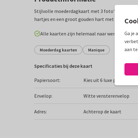
Stijlvolle moederdagkaart met 3 foto's, een roz
hartjes en een groot gouden hart met de tekst 'L
Coo
Ga je 
Alle kaarten zijn helemaal naar wens aan te p
verbet
aan te
Moederdag kaarten
Manique
Specificaties bij deze kaart
Papiersoort:
Kies uit 6 luxe papiersoor
Envelop:
Witte vensterenvelop
Adres:
Achterop de kaart