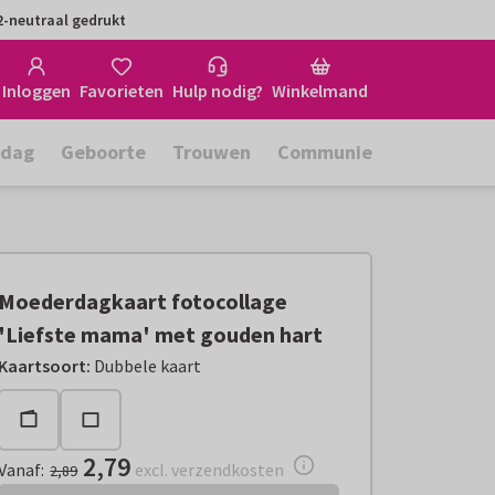
-neutraal gedrukt
Inloggen
Favorieten
Hulp nodig?
Winkelmand
rdag
Geboorte
Trouwen
Communie
Moederdagkaart fotocollage
'Liefste mama' met gouden hart
Vanaf:
€ 2,79
excl. verzendkosten
Kaartsoort
:
Dubbele kaart
2,79
Vanaf
:
excl. verzendkosten
2,89