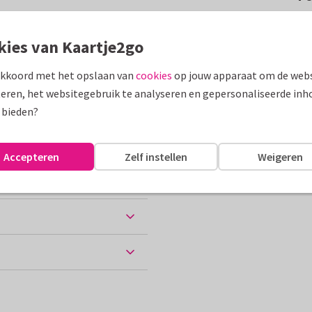
e waterverfachtergrond met
iefste mama'.
kies van Kaartje2go
akkoord met het opslaan van
cookies
op jouw apparaat om de webs
assen
eren, het websitegebruik te analyseren en gepersonaliseerde inh
 bieden?
Accepteren
Zelf instellen
Weigeren
ten