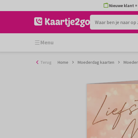
Ga
Nieuwe klant = 
naar
de
inhoud
Menu
Terug
Home
Moederdag kaarten
Moederd