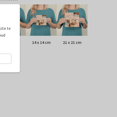
ite te
oud
10 x 10 cm
14 x 14 cm
21 x 21 cm