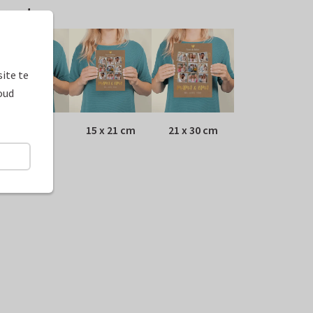
ormaten
ite te
oud
10 x 15 cm
15 x 21 cm
21 x 30 cm