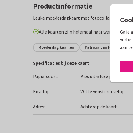
Productinformatie
Leuke moederdagkaart met fotocollage, kraft en 
Coo
Alle kaarten zijn helemaal naar wens aan te p
Ga je 
verbet
aan te
Moederdag kaarten
Patricia van Hulsentop
Specificaties bij deze kaart
Papiersoort:
Kies uit 6 luxe papiersoor
Envelop:
Witte vensterenvelop
Adres:
Achterop de kaart