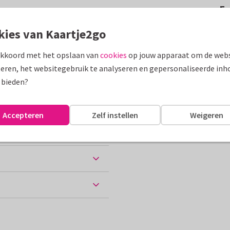
F
goudlook. Geen folie!
kies van Kaartje2go
assen
akkoord met het opslaan van
cookies
op jouw apparaat om de webs
eren, het websitegebruik te analyseren en gepersonaliseerde inh
 bieden?
Accepteren
Zelf instellen
Weigeren
ten