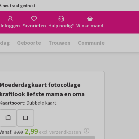
-neutraal gedrukt
Inloggen
Favorieten
Hulp nodig?
Winkelmand
rdag
Geboorte
Trouwen
Communie
Moederdagkaart fotocollage
kraftlook liefste mama en oma
Vanaf:
€ 2,99
excl. verzendkosten
Kaartsoort
:
Dubbele kaart
2,99
Vanaf
:
3,09
excl. verzendkosten