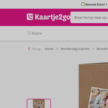
Ga
Nieuwe klant = 
naar
de
inhoud
Menu
Terug
Home
Moederdag kaarten
Moederd