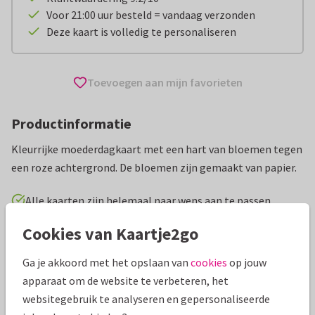
Voor 21:00 uur besteld = vandaag verzonden
Deze kaart is volledig te personaliseren
Toevoegen aan mijn favorieten
Productinformatie
Kleurrijke moederdagkaart met een hart van bloemen tegen
een roze achtergrond. De bloemen zijn gemaakt van papier.
Alle kaarten zijn helemaal naar wens aan te passen
Cookies van Kaartje2go
Moederdag kaarten
Lonneke Leever
Ga je akkoord met het opslaan van
cookies
op jouw
Specificaties bij deze kaart
apparaat om de website te verbeteren, het
websitegebruik te analyseren en gepersonaliseerde
Papiersoort:
Kies uit 6 luxe papiersoorten