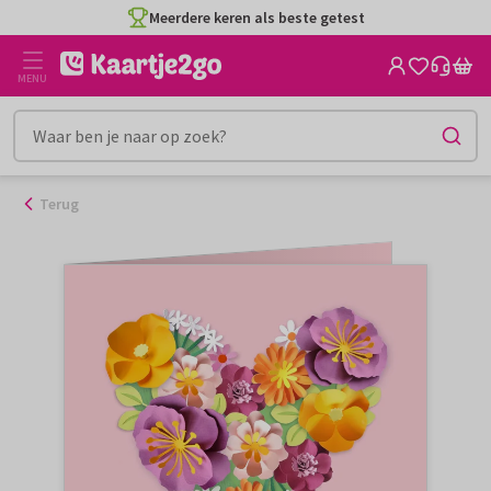
Ga
Meerdere keren als beste getest
naar
de
MENU
inhoud
Terug