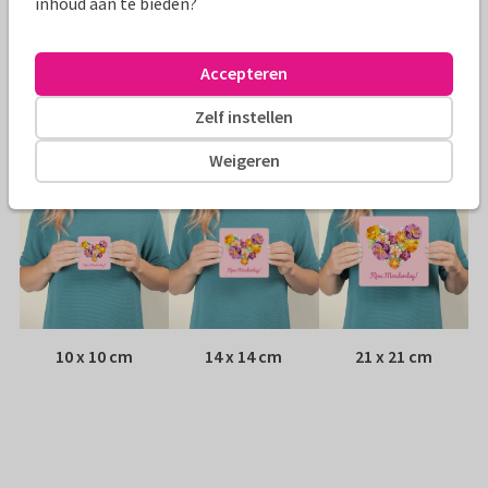
inhoud aan te bieden?
Envelop:
Witte vensterenvelop
Accepteren
Adres:
Achterop de kaart
Zelf instellen
Formaten
Weigeren
10 x 10 cm
14 x 14 cm
21 x 21 cm