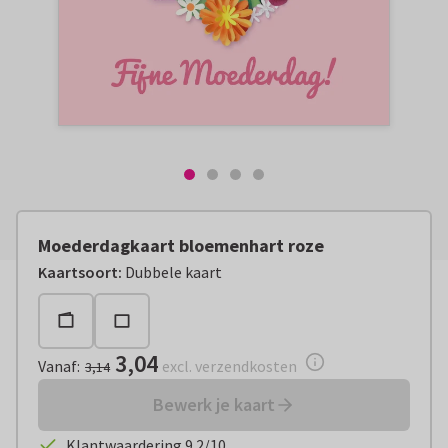
Moederdagkaart bloemenhart roze
Vanaf:
€ 3,04
excl. verzendkosten
Kaartsoort
:
Dubbele kaart
3,04
Vanaf
:
excl. verzendkosten
3,14
Bewerk je kaart
Klantwaardering 9.2/10