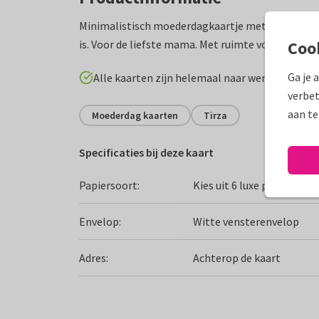
Minimalistisch moederdagkaartje met het woordj
is. Voor de liefste mama. Met ruimte voor een fot
Coo
Ga je 
Alle kaarten zijn helemaal naar wens aan te p
verbet
aan te
Moederdag kaarten
Tirza
Specificaties bij deze kaart
Papiersoort:
Kies uit 6 luxe papiersoor
Envelop:
Witte vensterenvelop
Adres:
Achterop de kaart