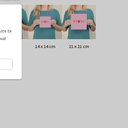
ite te
oud
10 x 10 cm
14 x 14 cm
21 x 21 cm