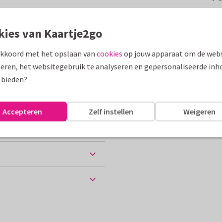
e MOM waarbij de O een hartje
o binnenin.
kies van Kaartje2go
akkoord met het opslaan van
cookies
op jouw apparaat om de webs
assen
eren, het websitegebruik te analyseren en gepersonaliseerde inh
 bieden?
Accepteren
Zelf instellen
Weigeren
ten