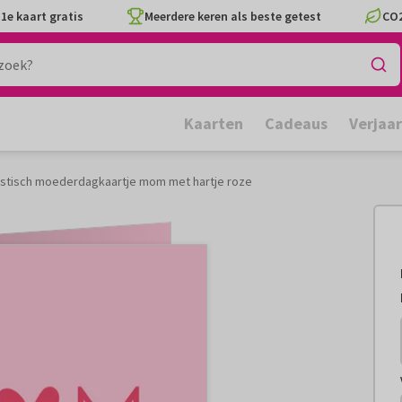
1e kaart gratis
Meerdere keren als beste getest
CO2
Kaarten
Cadeaus
Verjaa
istisch moederdagkaartje mom met hartje roze