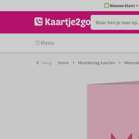
Ga
Nieuwe klant = 
naar
de
inhoud
Menu
Terug
Home
Moederdag kaarten
Minimal