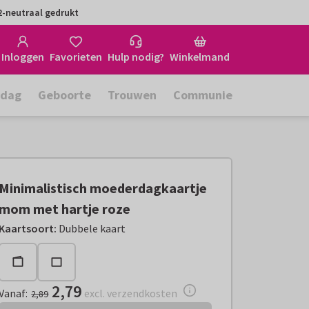
-neutraal gedrukt
Inloggen
Favorieten
Hulp nodig?
Winkelmand
rdag
Geboorte
Trouwen
Communie
Minimalistisch moederdagkaartje
mom met hartje roze
Vanaf:
€ 2,79
excl. verzendkosten
Kaartsoort
:
Dubbele kaart
2,79
Vanaf
:
excl. verzendkosten
2,89